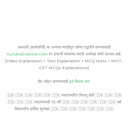
अकरावी (बायोलॉजी) चा अभ्यास मराठीतून सोप्या पद्धतीने करण्यासाठी
GurukulScience.Com
वर इंग्रजी शब्दांच्या मराठी अर्थासह कोर्स उपल्ब्ध आहे.
(Video Explanation + Text Explanation + MCQ tests + MHT-
CET MCQs Explanations)
बॅच जॉइन करण्यासाठी
इथे क्लिक करा.
🇮🇳 🇮🇳 🇮🇳 🇮🇳 🇮🇳 🇮🇳 स्वातंत्र्यदिन चिरायू होवो 🇮🇳 🇮🇳 🇮🇳
🇮🇳 🇮🇳 🇮🇳 स्वातंत्र्याची 75 वर्षे 🇮🇳 🇮🇳 🇮🇳 🇮🇳 🇮🇳 🇮🇳 सर्व
विद्यार्थ्यांना हार्दिक शुभेच्छा 🇮🇳 🇮🇳 🇮🇳 🇮🇳 🇮🇳 🇮🇳 🇮🇳