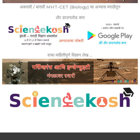
अकरावी / बारावी MHT-CET (Biology) चा अभ्यास मराठीतून
ॲप डाउनलोड करा
वाचा माहितीपूर्ण विज्ञान लेख …