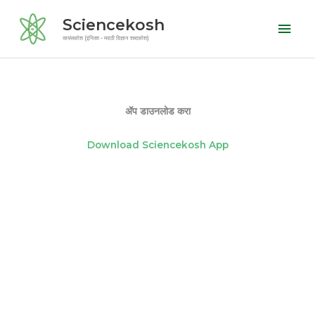
Skip
Mai
Sciencekosh
to
Men
सायंसकोश (इंग्लिश - मराठी विज्ञान शब्दकोश)
content
ॲप डाउनलोड करा
Download Sciencekosh App