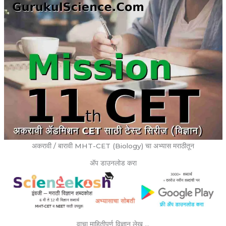
अकरावी / बारावी MHT-CET (Biology) चा अभ्यास मराठीतून
ॲप डाउनलोड करा
वाचा माहितीपूर्ण विज्ञान लेख …