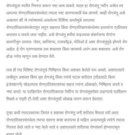
रोगजंतूला त्वरीत निरस्त करून नष्ट करू शकते. मात्र हा रोगजंतू नवीन असेल तर
आपल्या रोगप्रतिकारसंस्थेला त्याला नष्ट करण्यासाठी वेळ लागतो. काही रोगजंतू असे
असतात की जे त्यांच्यामधे असलेल्या विशिष्ट क्षमतेमुळे आपलया
रोगप्रतिकारसंस्थेपासून लपून राहतात किंवा रोगप्रतिकारसंस्थेच्या हल्ल्यांना प्रतिकार
करतात व मारले जात नाहीत. असे रोगजंतू शरीरा वाढल्यास संसर्गजन्य रोगांना
कारणीभूत ठरतात. गोवर, कांजिण्या, टायफॉइड, पोलिओ हे अशा रोगजंतूंमुळे होणारे रोग
आहेत. हे रोग प्राणघातक ठरू शकतात किंवा कायमचे अपंग करू शकतात. असे रोग
होऊ नयेत म्हणून लस देण्यात येते.
लस ही त्या विशिष्ट रोगजंतूचे निष्क्रिय किंवा अशक्त केलेले रूप असते. अशाप्रकारे
लसीतून अशक्त किंवा मृत रोगजंतू किंवा त्यांचे घटक शरीरात (तोंडावाटे किवा
इंजेक्शनने) सोडल्यास रोगप्रतिकारसंस्था सहज त्यांना ओळखते, निष्क्रिय करते व
नष्ट करते. या प्रक्रियेत रोगप्रतिकारक पेशींना या रोगजंतूबरोबर लढण्याचे प्रशिक्षण
मिळते व स्मृती टी-पेशी अशा रोगजंतूची ओळख जतन करून ठेवतात.
पुन्हा कधी त्याप्रकारचा जिवंत व सशक्त रोगजंतू जरी शरीरात शिरला तरी आता
रोगप्रतिकारसंस्थेला त्याचा सामना कसा करायचा हे माहित असल्यामुळे त्वरेने त्याला
निरस्त केले जाते व नष्ट केले जाते व अशाप्रकारे शरीराचा रोगसंसर्ग होण्यापासून
बचाव होतो.