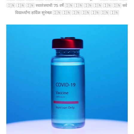
🇮🇳 🇮🇳 🇮🇳 स्वातंत्र्याची 75 वर्षे 🇮🇳 🇮🇳 🇮🇳 🇮🇳 🇮🇳 🇮🇳 सर्व
विद्यार्थ्यांना हार्दिक शुभेच्छा 🇮🇳 🇮🇳 🇮🇳 🇮🇳 🇮🇳 🇮🇳 🇮🇳