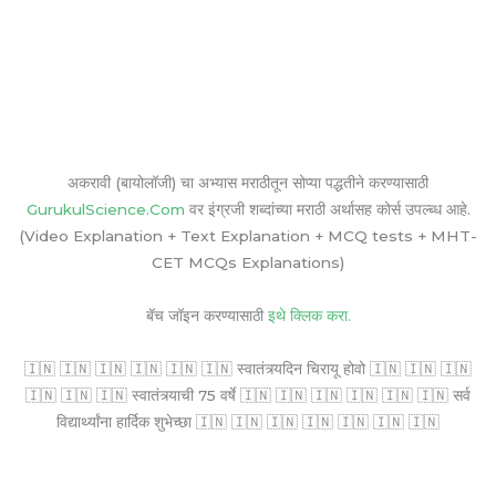
अकरावी (बायोलॉजी) चा अभ्यास मराठीतून सोप्या पद्धतीने करण्यासाठी
GurukulScience.Com
वर इंग्रजी शब्दांच्या मराठी अर्थासह कोर्स उपल्ब्ध आहे.
(Video Explanation + Text Explanation + MCQ tests + MHT-
CET MCQs Explanations)
बॅच जॉइन करण्यासाठी
इथे क्लिक करा.
🇮🇳 🇮🇳 🇮🇳 🇮🇳 🇮🇳 🇮🇳 स्वातंत्र्यदिन चिरायू होवो 🇮🇳 🇮🇳 🇮🇳
🇮🇳 🇮🇳 🇮🇳 स्वातंत्र्याची 75 वर्षे 🇮🇳 🇮🇳 🇮🇳 🇮🇳 🇮🇳 🇮🇳 सर्व
विद्यार्थ्यांना हार्दिक शुभेच्छा 🇮🇳 🇮🇳 🇮🇳 🇮🇳 🇮🇳 🇮🇳 🇮🇳