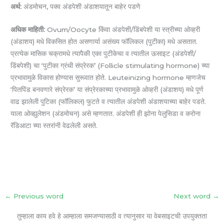
अर्थ:
अंडमोचन, पक्व अंडपेशी अंडाशयातून बाहेर पडणे
अधिक माहिती:
Ovum/Oocyte किंवा अंडपेशी/डिंबपेशी या स्त्रीच्या ओव्हरी
(अंडाशय) मधे विकसित होत असणार्या असंख्य फॉलिकल (पुटीका) मधे असतात.
प्रत्येक मासिक चक्रामधे त्यापैकी एका पुटीकेचा व त्यातील ऊसाइट (अंडपेशी/
डिंबपेशी) चा ‘पुटीका ग्रंथी संप्रेरक’ (Follicle stimulating hormone) च्या
प्रभावामुळे विकास होण्यास सुरूवात होते. Leuteinizing hormone म्हणजेच
‘पितपिंड बनवणारे संप्रेरक’ या संप्रेरकाच्या प्रभावामुळे ओव्हरी (अंडाशय) मधे पूर्ण
वाढ झालेली पुटिका (फॉलिकल) फुटते व त्यातील अंडपेशी अंडाशयाच्या बाहेर पडते.
याला ओव्ह्युलेशन (अंडमोचन) असे म्हणतात. अंडपेशी ही झोना पेलुसिडा व करोना
रॅडिआटा च्या स्तरांनी वेढलेली असते.
←
Previous word
Next word
→
तुम्हाला काय हवे हे आम्हाला समजण्यासाठी व त्यानुसार या वेबसाइटची उपयुक्तता