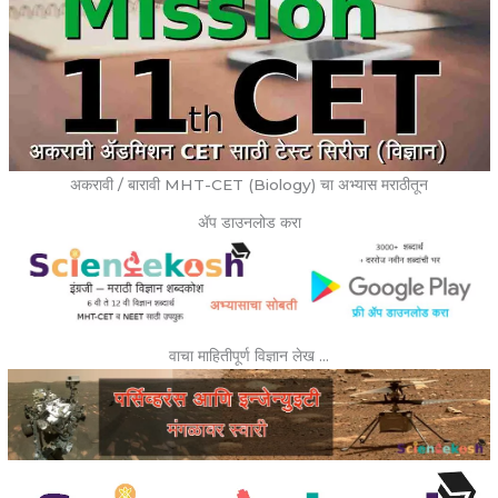
अकरावी / बारावी MHT-CET (Biology) चा अभ्यास मराठीतून
ॲप डाउनलोड करा
वाचा माहितीपूर्ण विज्ञान लेख …