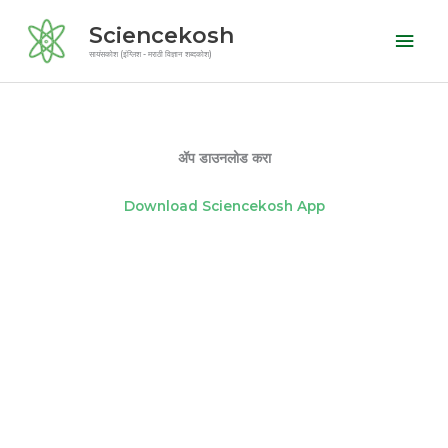
Skip
Mai
Sciencekosh
to
Men
सायंसकोश (इंग्लिश - मराठी विज्ञान शब्दकोश)
content
ॲप डाउनलोड करा
Download Sciencekosh App