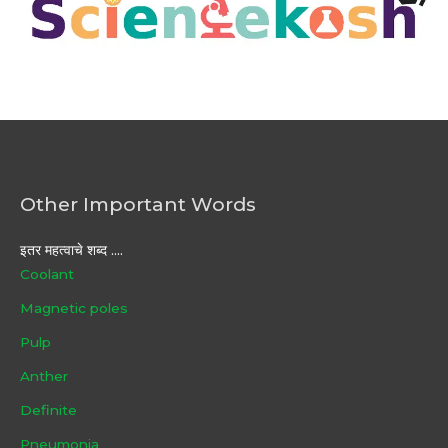
Other Important Words
इतर महत्वाचे शब्द ....
Coolant
Magnetic poles
Pulp
Anther
Definite
Pneumonia