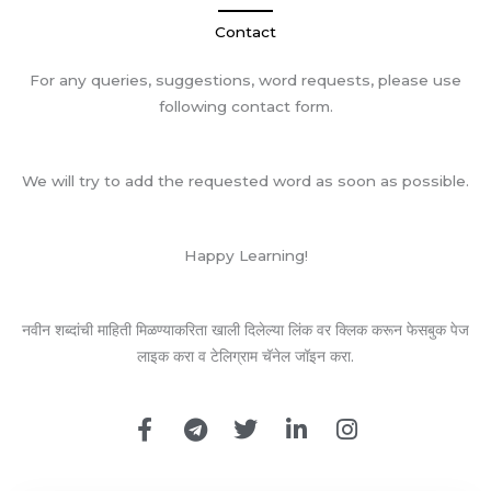
Contact
For any queries, suggestions, word requests, please use
following contact form.
We will try to add the requested word as soon as possible.
Happy Learning!
नवीन शब्दांची माहिती मिळण्याकरिता खाली दिलेल्या लिंक वर क्लिक करून फेसबुक पेज
लाइक करा व टेलिग्राम चॅनेल जॉइन करा.
F
T
T
L
I
a
e
w
i
n
c
l
i
n
s