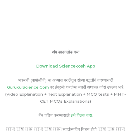
ॲप डाउनलोड करा
Download Sciencekosh App
अकरावी (बायोलॉजी) चा अभ्यास मराठीतून सोप्या पद्धतीने करण्यासाठी
GurukulScience.Com
वर इंग्रजी शब्दांच्या मराठी अर्थासह कोर्स उपल्ब्ध आहे.
(Video Explanation + Text Explanation + MCQ tests + MHT-
CET MCQs Explanations)
बॅच जॉइन करण्यासाठी
इथे क्लिक करा.
🇮🇳 🇮🇳 🇮🇳 🇮🇳 🇮🇳 🇮🇳 स्वातंत्र्यदिन चिरायू होवो 🇮🇳 🇮🇳 🇮🇳