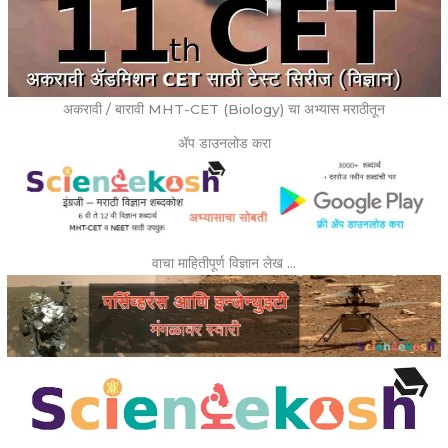
अकरावी / बारावी MHT-CET (Biology) चा अभ्यास मराठीतून
ॲप डाउनलोड करा
वाचा माहितीपूर्ण विज्ञान लेख …