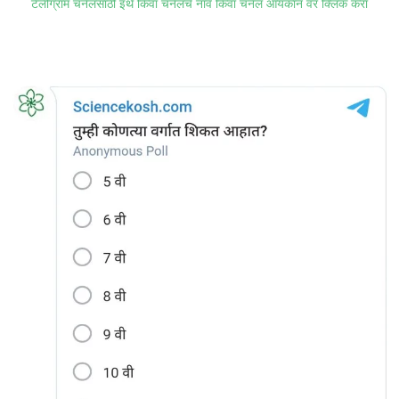
टेलीग्राम चॅनेलसाठी इथे किंवा चॅनेलचे नाव किंवा चॅनेल आयकॉन वर क्लिक करा