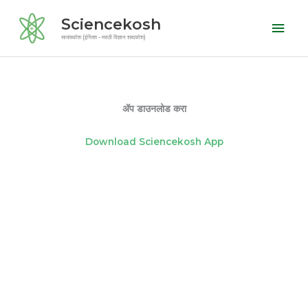
Skip
Mai
Sciencekosh
to
Men
सायंसकोश (इंग्लिश - मराठी विज्ञान शब्दकोश)
content
ॲप डाउनलोड करा
Download Sciencekosh App