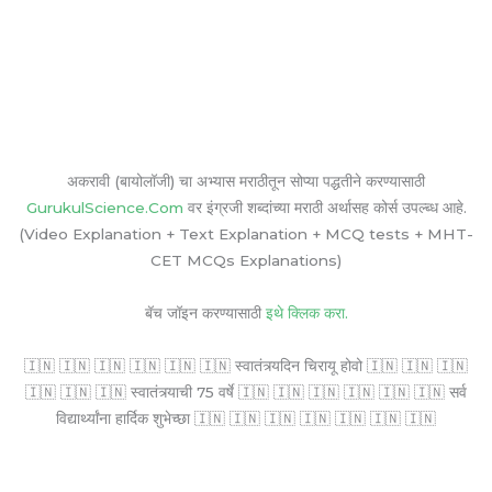
अकरावी (बायोलॉजी) चा अभ्यास मराठीतून सोप्या पद्धतीने करण्यासाठी
GurukulScience.Com
वर इंग्रजी शब्दांच्या मराठी अर्थासह कोर्स उपल्ब्ध आहे.
(Video Explanation + Text Explanation + MCQ tests + MHT-
CET MCQs Explanations)
बॅच जॉइन करण्यासाठी
इथे क्लिक करा.
🇮🇳 🇮🇳 🇮🇳 🇮🇳 🇮🇳 🇮🇳 स्वातंत्र्यदिन चिरायू होवो 🇮🇳 🇮🇳 🇮🇳
🇮🇳 🇮🇳 🇮🇳 स्वातंत्र्याची 75 वर्षे 🇮🇳 🇮🇳 🇮🇳 🇮🇳 🇮🇳 🇮🇳 सर्व
विद्यार्थ्यांना हार्दिक शुभेच्छा 🇮🇳 🇮🇳 🇮🇳 🇮🇳 🇮🇳 🇮🇳 🇮🇳