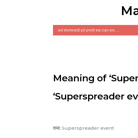
Ma
Meaning of ‘Super
‘Superspreader even
शब्द:
Superspreader event