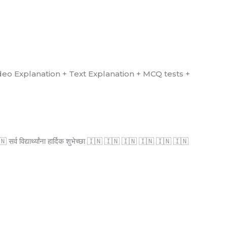
्ध आहे. (Video Explanation + Text Explanation + MCQ tests +
्व विद्यार्थ्यांना हार्दिक शुभेच्छा 🇮🇳 🇮🇳 🇮🇳 🇮🇳 🇮🇳 🇮🇳