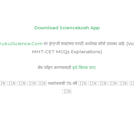
Download Sciencekosh App
rukulScience.Com
वर इंग्रजी शब्दांच्या मराठी अर्थासह कोर्स उपल्ब
MHT-CET MCQs Explanations)
बॅच जॉइन करण्यासाठी
इथे क्लिक करा.
🇳 🇮🇳 🇮🇳 🇮🇳 🇮🇳 स्वातंत्र्याची 75 वर्षे 🇮🇳 🇮🇳 🇮🇳 🇮🇳 🇮🇳 🇮🇳 सर
🇮🇳