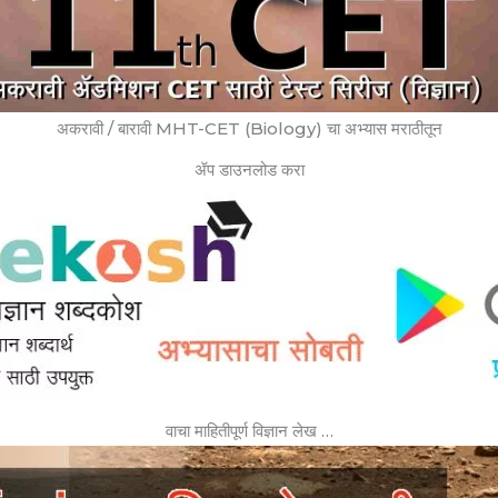
अकरावी / बारावी MHT-CET (Biology) चा अभ्यास मराठीतून
ॲप डाउनलोड करा
वाचा माहितीपूर्ण विज्ञान लेख …