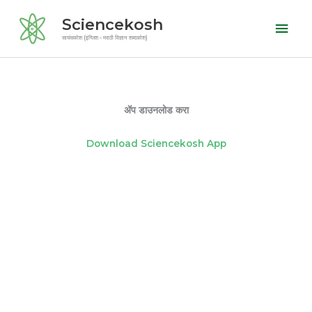
Skip
Mai
Sciencekosh
to
Men
सायंसकोश (इंग्लिश - मराठी विज्ञान शब्दकोश)
content
ॲप डाउनलोड करा
Download Sciencekosh App