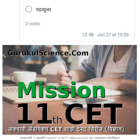
अकरावी / बारावी MHT-CET (Biology) चा अभ्यास मराठीतून