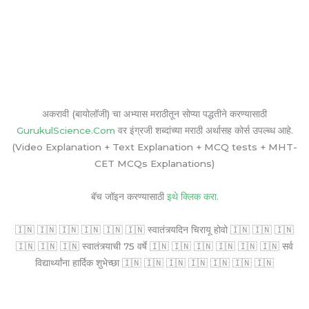
अकरावी (बायोलॉजी) चा अभ्यास मराठीतून सोप्या पद्धतीने करण्यासाठी
GurukulScience.Com
वर इंग्रजी शब्दांच्या मराठी अर्थासह कोर्स उपल्ब्ध आहे.
(Video Explanation + Text Explanation + MCQ tests + MHT-
CET MCQs Explanations)
बॅच जॉइन करण्यासाठी
इथे क्लिक करा.
🇮🇳 🇮🇳 🇮🇳 🇮🇳 🇮🇳 🇮🇳 स्वातंत्र्यदिन चिरायू होवो 🇮🇳 🇮🇳 🇮🇳
🇮🇳 🇮🇳 🇮🇳 स्वातंत्र्याची 75 वर्षे 🇮🇳 🇮🇳 🇮🇳 🇮🇳 🇮🇳 🇮🇳 सर्व
विद्यार्थ्यांना हार्दिक शुभेच्छा 🇮🇳 🇮🇳 🇮🇳 🇮🇳 🇮🇳 🇮🇳 🇮🇳