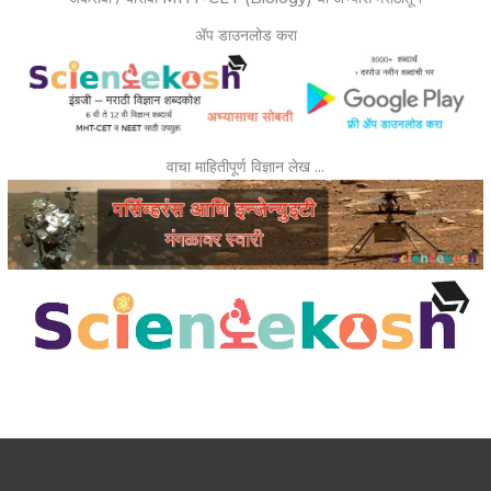
ॲप डाउनलोड करा
वाचा माहितीपूर्ण विज्ञान लेख …