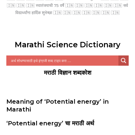
🇮🇳 🇮🇳 🇮🇳 स्वातंत्र्याची 75 वर्षे 🇮🇳 🇮🇳 🇮🇳 🇮🇳 🇮🇳 🇮🇳 सर्व
विद्यार्थ्यांना हार्दिक शुभेच्छा 🇮🇳 🇮🇳 🇮🇳 🇮🇳 🇮🇳 🇮🇳 🇮🇳
Marathi Science Dictionary
मराठी विज्ञान शब्दकोश
Meaning of ‘Potential energy’ in
Marathi
‘Potential energy’ चा मराठी अर्थ