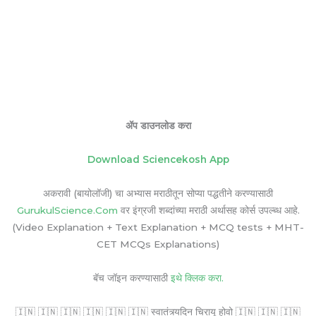
ॲप डाउनलोड करा
Download Sciencekosh App
अकरावी (बायोलॉजी) चा अभ्यास मराठीतून सोप्या पद्धतीने करण्यासाठी
GurukulScience.Com
वर इंग्रजी शब्दांच्या मराठी अर्थासह कोर्स उपल्ब्ध आहे.
(Video Explanation + Text Explanation + MCQ tests + MHT-
CET MCQs Explanations)
बॅच जॉइन करण्यासाठी
इथे क्लिक करा.
🇮🇳 🇮🇳 🇮🇳 🇮🇳 🇮🇳 🇮🇳 स्वातंत्र्यदिन चिरायू होवो 🇮🇳 🇮🇳 🇮🇳