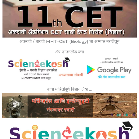
अकरावी / बारावी MHT-CET (Biology) चा अभ्यास मराठीतून
ॲप डाउनलोड करा
वाचा माहितीपूर्ण विज्ञान लेख …