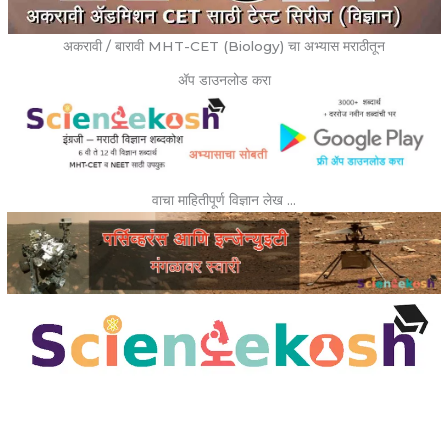
अकरावी / बारावी MHT-CET (Biology) चा अभ्यास मराठीतून
ॲप डाउनलोड करा
वाचा माहितीपूर्ण विज्ञान लेख …