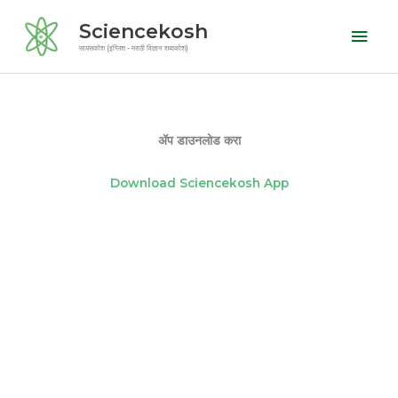
Skip
Mai
Sciencekosh
to
Men
सायंसकोश (इंग्लिश - मराठी विज्ञान शब्दकोश)
content
ॲप डाउनलोड करा
Download Sciencekosh App