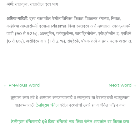
अर्थ:
रक्तद्रव, रक्तातील द्रव भाग
अधिक माहिती:
द्रव रक्तातील पेशींव्यतिरिक्त फिकट पिवळसर रंगाच्या, नितळ,
काहीश्या आम्लारीधर्मी द्रवाला Plasma किंवा रक्तद्रव असे म्हणतात. रक्तद्रवामधे
पाणी (90 ते 92%), अल्ब्युमिन, ग्लोब्युलीन्स, फायब्रिनोजेन, प्रोथ्रोम्बीन इ. प्रथिने
(6 ते 8%), असेंद्रिय क्षार (1 ते 2 %), संप्रेरके, पोषक तत्वे व इतर घटक असतात.
←
Previous word
Next word
→
तुम्हाला काय हवे हे आम्हाला समजण्यासाठी व त्यानुसार या वेबसाइटची उपयुक्तता
वाढवण्यासाठी
टेलीग्राम चॅनेल
वरील प्रश्नांची उत्तरे द्या व चॅनेल जॉइन करा
टेलीग्राम चॅनेलसाठी इथे किंवा चॅनेलचे नाव किंवा चॅनेल आयकॉन वर क्लिक करा