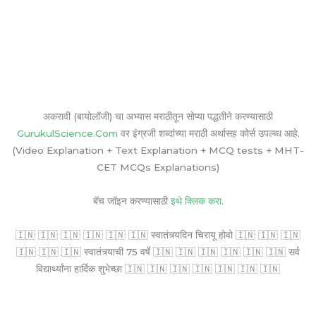
अकरावी (बायोलॉजी) चा अभ्यास मराठीतून सोप्या पद्धतीने करण्यासाठी
GurukulScience.Com
वर इंग्रजी शब्दांच्या मराठी अर्थासह कोर्स उपल्ब्ध आहे.
(Video Explanation + Text Explanation + MCQ tests + MHT-
CET MCQs Explanations)
बॅच जॉइन करण्यासाठी
इथे क्लिक करा.
🇮🇳 🇮🇳 🇮🇳 🇮🇳 🇮🇳 🇮🇳 स्वातंत्र्यदिन चिरायू होवो 🇮🇳 🇮🇳 🇮🇳
🇮🇳 🇮🇳 🇮🇳 स्वातंत्र्याची 75 वर्षे 🇮🇳 🇮🇳 🇮🇳 🇮🇳 🇮🇳 🇮🇳 सर्व
विद्यार्थ्यांना हार्दिक शुभेच्छा 🇮🇳 🇮🇳 🇮🇳 🇮🇳 🇮🇳 🇮🇳 🇮🇳