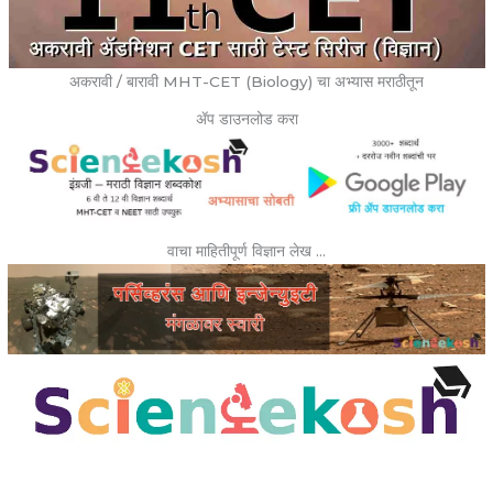
अकरावी / बारावी MHT-CET (Biology) चा अभ्यास मराठीतून
ॲप डाउनलोड करा
वाचा माहितीपूर्ण विज्ञान लेख …