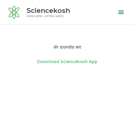
Skip
Mai
Sciencekosh
to
Men
सायंसकोश (इंग्लिश - मराठी विज्ञान शब्दकोश)
content
ॲप डाउनलोड करा
Download Sciencekosh App