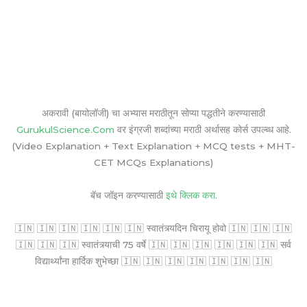
अकरावी (बायोलॉजी) चा अभ्यास मराठीतून सोप्या पद्धतीने करण्यासाठी
GurukulScience.Com
वर इंग्रजी शब्दांच्या मराठी अर्थासह कोर्स उपल्ब्ध आहे.
(Video Explanation + Text Explanation + MCQ tests + MHT-
CET MCQs Explanations)
बॅच जॉइन करण्यासाठी
इथे क्लिक करा.
🇮🇳 🇮🇳 🇮🇳 🇮🇳 🇮🇳 🇮🇳 स्वातंत्र्यदिन चिरायू होवो 🇮🇳 🇮🇳 🇮🇳
🇮🇳 🇮🇳 🇮🇳 स्वातंत्र्याची 75 वर्षे 🇮🇳 🇮🇳 🇮🇳 🇮🇳 🇮🇳 🇮🇳 सर्व
विद्यार्थ्यांना हार्दिक शुभेच्छा 🇮🇳 🇮🇳 🇮🇳 🇮🇳 🇮🇳 🇮🇳 🇮🇳