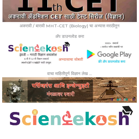
अकरावी / बारावी MHT-CET (Biology) चा अभ्यास मराठीतून
ॲप डाउनलोड करा
वाचा माहितीपूर्ण विज्ञान लेख …