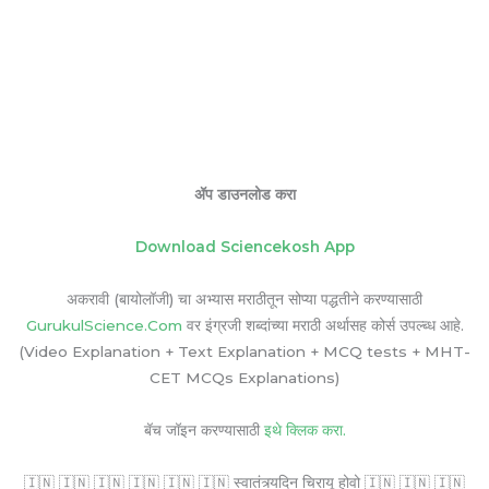
ॲप डाउनलोड करा
Download Sciencekosh App
अकरावी (बायोलॉजी) चा अभ्यास मराठीतून सोप्या पद्धतीने करण्यासाठी
GurukulScience.Com
वर इंग्रजी शब्दांच्या मराठी अर्थासह कोर्स उपल्ब्ध आहे.
(Video Explanation + Text Explanation + MCQ tests + MHT-
CET MCQs Explanations)
बॅच जॉइन करण्यासाठी
इथे क्लिक करा.
🇮🇳 🇮🇳 🇮🇳 🇮🇳 🇮🇳 🇮🇳 स्वातंत्र्यदिन चिरायू होवो 🇮🇳 🇮🇳 🇮🇳