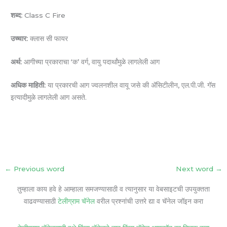
शब्द:
Class C Fire
उच्चार:
क्लास सी फायर
अर्थ:
आगीच्या प्रकाराचा ‘क’ वर्ग, वायु पदार्थांमुळे लागलेली आग
अधिक माहिती:
या प्रकारची आग ज्‍वलनशील वायू जसे की ॲसिटीलीन, एल.पी.जी. गॅस
इत्‍यादीमुळे लागलेली आग असते.
←
Previous word
Next word
→
तुम्हाला काय हवे हे आम्हाला समजण्यासाठी व त्यानुसार या वेबसाइटची उपयुक्तता
वाढवण्यासाठी
टेलीग्राम चॅनेल
वरील प्रश्नांची उत्तरे द्या व चॅनेल जॉइन करा