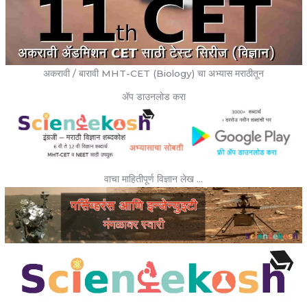
अकरावी / बारावी MHT-CET (Biology) चा अभ्यास मराठीतून
ॲप डाउनलोड करा
वाचा माहितीपूर्ण विज्ञान लेख …