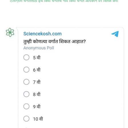
टेलीग्राम चॅनेलसाठी इथे किंवा चॅनेलचे नाव किंवा चॅनेल आयकॉन वर क्लिक करा