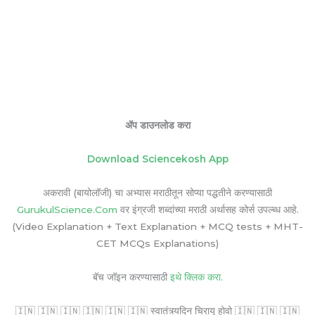
ॲप डाउनलोड करा
Download Sciencekosh App
अकरावी (बायोलॉजी) चा अभ्यास मराठीतून सोप्या पद्धतीने करण्यासाठी
GurukulScience.Com
वर इंग्रजी शब्दांच्या मराठी अर्थासह कोर्स उपल्ब्ध आहे.
(Video Explanation + Text Explanation + MCQ tests + MHT-
CET MCQs Explanations)
बॅच जॉइन करण्यासाठी
इथे क्लिक करा.
🇮🇳 🇮🇳 🇮🇳 🇮🇳 🇮🇳 🇮🇳 स्वातंत्र्यदिन चिरायू होवो 🇮🇳 🇮🇳 🇮🇳