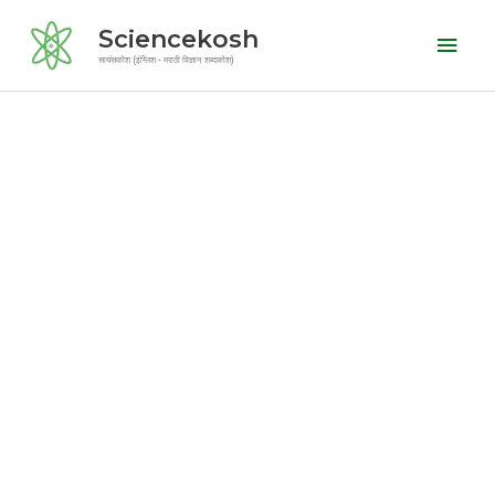
Skip
Mai
Sciencekosh
to
Men
सायंसकोश (इंग्लिश - मराठी विज्ञान शब्दकोश)
content