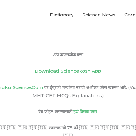
Dictionary
Science News
Care
ॲप डाउनलोड करा
Download Sciencekosh App
rukulScience.Com
वर इंग्रजी शब्दांच्या मराठी अर्थासह कोर्स उपल्ब
MHT-CET MCQs Explanations)
बॅच जॉइन करण्यासाठी
इथे क्लिक करा.
🇳 🇮🇳 🇮🇳 🇮🇳 🇮🇳 स्वातंत्र्याची 75 वर्षे 🇮🇳 🇮🇳 🇮🇳 🇮🇳 🇮🇳 🇮🇳 सर
🇮🇳