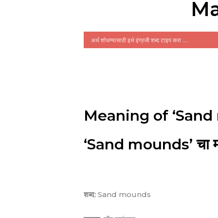
Ma
Meaning of ‘Sand
‘Sand mounds’ चा मर
शब्द:
Sand mounds