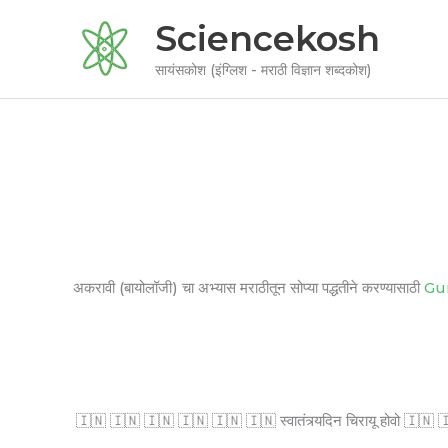
Skip
Sciencekosh
to
content
सायंसकोश (इंग्लिश - मराठी विज्ञान शब्दकोश)
अकरावी (बायोलॉजी) चा अभ्यास मराठीतून सोप्या पद्धतीने करण्यासाठी
Gu
🇮🇳 🇮🇳 🇮🇳 🇮🇳 🇮🇳 🇮🇳 स्वातंत्र्यदिन चिरायू होवो 🇮🇳 🇮