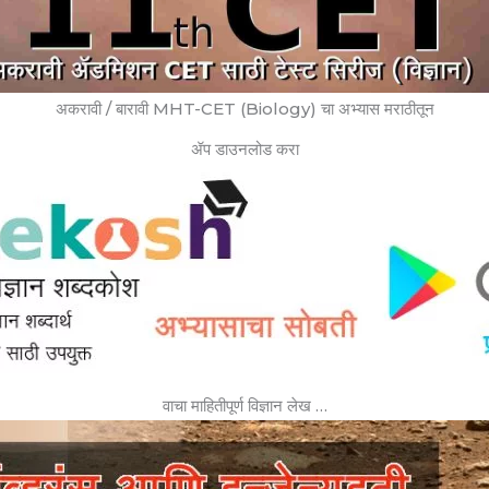
अकरावी / बारावी MHT-CET (Biology) चा अभ्यास मराठीतून
ॲप डाउनलोड करा
वाचा माहितीपूर्ण विज्ञान लेख …