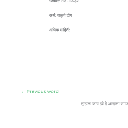
उच्चार:
सॅंड माऊंड्स
अर्थ:
वाळूचे ढीग
अधिक माहिती:
←
Previous word
तुम्हाला काय हवे हे आम्हाला सम