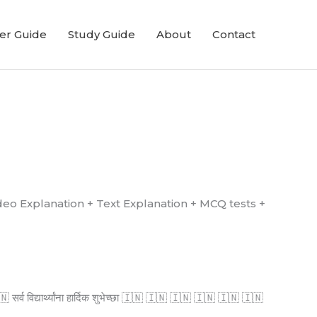
er Guide
Study Guide
About
Contact
्ध आहे. (Video Explanation + Text Explanation + MCQ tests +
्व विद्यार्थ्यांना हार्दिक शुभेच्छा 🇮🇳 🇮🇳 🇮🇳 🇮🇳 🇮🇳 🇮🇳