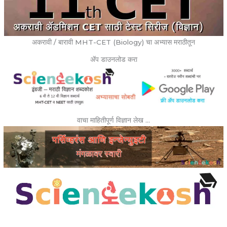
अकरावी / बारावी MHT-CET (Biology) चा अभ्यास मराठीतून
ॲप डाउनलोड करा
वाचा माहितीपूर्ण विज्ञान लेख …