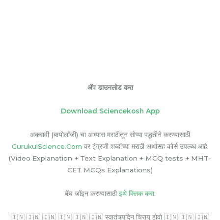
ॲप डाउनलोड करा
Download Sciencekosh App
अकरावी (बायोलॉजी) चा अभ्यास मराठीतून सोप्या पद्धतीने करण्यासाठी
GurukulScience.Com
वर इंग्रजी शब्दांच्या मराठी अर्थासह कोर्स उपल्ब्ध आहे.
(Video Explanation + Text Explanation + MCQ tests + MHT-
CET MCQs Explanations)
बॅच जॉइन करण्यासाठी
इथे क्लिक करा.
🇮🇳 🇮🇳 🇮🇳 🇮🇳 🇮🇳 🇮🇳 स्वातंत्र्यदिन चिरायू होवो 🇮🇳 🇮🇳 🇮🇳