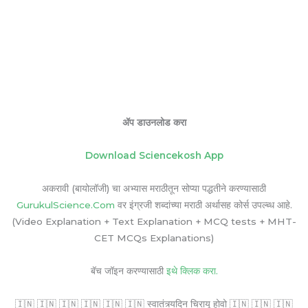
ॲप डाउनलोड करा
Download Sciencekosh App
अकरावी (बायोलॉजी) चा अभ्यास मराठीतून सोप्या पद्धतीने करण्यासाठी
GurukulScience.Com
वर इंग्रजी शब्दांच्या मराठी अर्थासह कोर्स उपल्ब्ध आहे.
(Video Explanation + Text Explanation + MCQ tests + MHT-
CET MCQs Explanations)
बॅच जॉइन करण्यासाठी
इथे क्लिक करा.
🇮🇳 🇮🇳 🇮🇳 🇮🇳 🇮🇳 🇮🇳 स्वातंत्र्यदिन चिरायू होवो 🇮🇳 🇮🇳 🇮🇳