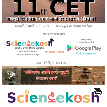
अकरावी / बारावी MHT-CET (Biology) चा अभ्यास मराठीतून
ॲप डाउनलोड करा
वाचा माहितीपूर्ण विज्ञान लेख …