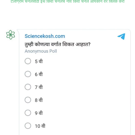
टेलीग्राम चॅनेलसाठी इथे किंवा चॅनेलचे नाव किंवा चॅनेल आयकॉन वर क्लिक करा