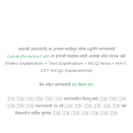
अकरावी (बायोलॉजी) चा अभ्यास मराठीतून सोप्या पद्धतीने करण्यासाठी
GurukulScience.Com
वर इंग्रजी शब्दांच्या मराठी अर्थासह कोर्स उपल्ब्ध आहे.
(Video Explanation + Text Explanation + MCQ tests + MHT-
CET MCQs Explanations)
बॅच जॉइन करण्यासाठी
इथे क्लिक करा.
🇮🇳 🇮🇳 🇮🇳 🇮🇳 🇮🇳 🇮🇳 स्वातंत्र्यदिन चिरायू होवो 🇮🇳 🇮🇳 🇮🇳
🇮🇳 🇮🇳 🇮🇳 स्वातंत्र्याची 75 वर्षे 🇮🇳 🇮🇳 🇮🇳 🇮🇳 🇮🇳 🇮🇳 सर्व
विद्यार्थ्यांना हार्दिक शुभेच्छा 🇮🇳 🇮🇳 🇮🇳 🇮🇳 🇮🇳 🇮🇳 🇮🇳