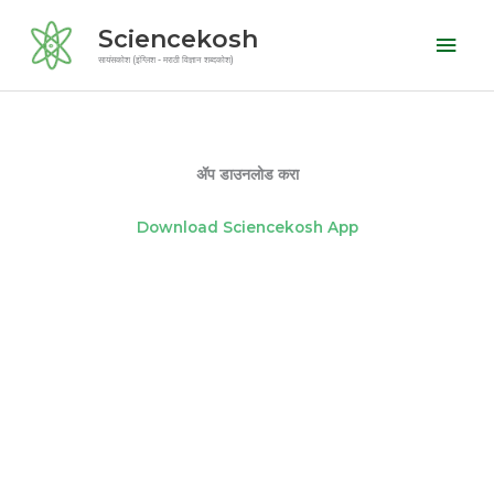
Skip
Mai
Sciencekosh
to
Men
सायंसकोश (इंग्लिश - मराठी विज्ञान शब्दकोश)
content
ॲप डाउनलोड करा
Download Sciencekosh App