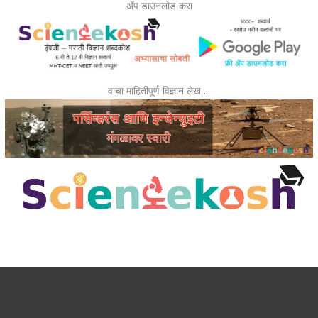
ॲप डाउनलोड करा
वाचा माहितीपूर्ण विज्ञान लेख …