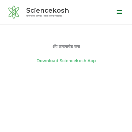
Skip
Mai
Sciencekosh
to
Men
सायंसकोश (इंग्लिश - मराठी विज्ञान शब्दकोश)
content
ॲप डाउनलोड करा
Download Sciencekosh App