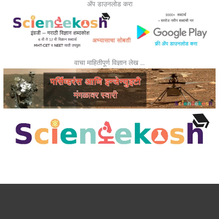
ॲप डाउनलोड करा
वाचा माहितीपूर्ण विज्ञान लेख …