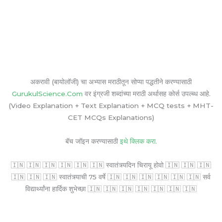
अकरावी (बायोलॉजी) चा अभ्यास मराठीतून सोप्या पद्धतीने करण्यासाठी
GurukulScience.Com
वर इंग्रजी शब्दांच्या मराठी अर्थासह कोर्स उपल्ब्ध आहे.
(Video Explanation + Text Explanation + MCQ tests + MHT-
CET MCQs Explanations)
बॅच जॉइन करण्यासाठी
इथे क्लिक करा.
🇮🇳 🇮🇳 🇮🇳 🇮🇳 🇮🇳 🇮🇳 स्वातंत्र्यदिन चिरायू होवो 🇮🇳 🇮🇳 🇮🇳
🇮🇳 🇮🇳 🇮🇳 स्वातंत्र्याची 75 वर्षे 🇮🇳 🇮🇳 🇮🇳 🇮🇳 🇮🇳 🇮🇳 सर्व
विद्यार्थ्यांना हार्दिक शुभेच्छा 🇮🇳 🇮🇳 🇮🇳 🇮🇳 🇮🇳 🇮🇳 🇮🇳