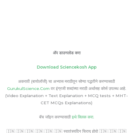
ॲप डाउनलोड करा
Download Sciencekosh App
अकरावी (बायोलॉजी) चा अभ्यास मराठीतून सोप्या पद्धतीने करण्यासाठी
GurukulScience.Com
वर इंग्रजी शब्दांच्या मराठी अर्थासह कोर्स उपल्ब्ध आहे.
(Video Explanation + Text Explanation + MCQ tests + MHT-
CET MCQs Explanations)
बॅच जॉइन करण्यासाठी
इथे क्लिक करा.
🇮🇳 🇮🇳 🇮🇳 🇮🇳 🇮🇳 🇮🇳 स्वातंत्र्यदिन चिरायू होवो 🇮🇳 🇮🇳 🇮🇳