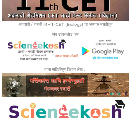
अकरावी / बारावी MHT-CET (Biology) चा अभ्यास मराठीतून
ॲप डाउनलोड करा
वाचा माहितीपूर्ण विज्ञान लेख …