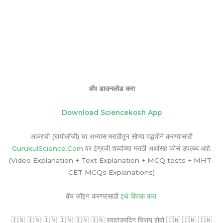
ॲप डाउनलोड करा
Download Sciencekosh App
अकरावी (बायोलॉजी) चा अभ्यास मराठीतून सोप्या पद्धतीने करण्यासाठी
GurukulScience.Com
वर इंग्रजी शब्दांच्या मराठी अर्थासह कोर्स उपल्ब्ध आहे.
(Video Explanation + Text Explanation + MCQ tests + MHT-
CET MCQs Explanations)
बॅच जॉइन करण्यासाठी
इथे क्लिक करा.
🇮🇳 🇮🇳 🇮🇳 🇮🇳 🇮🇳 🇮🇳 स्वातंत्र्यदिन चिरायू होवो 🇮🇳 🇮🇳 🇮🇳