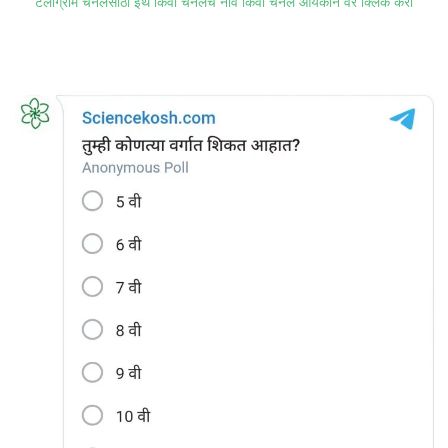
टेलीग्राम चॅनेलसाठी इथे किंवा चॅनेलचे नाव किंवा चॅनेल आयकॉन वर क्लिक करा