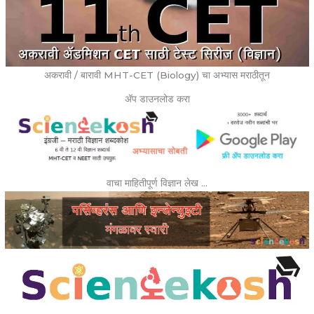
अकरावी / बारावी MHT-CET (Biology) चा अभ्यास मराठीतून
ॲप डाउनलोड करा
वाचा माहितीपूर्ण विज्ञान लेख …