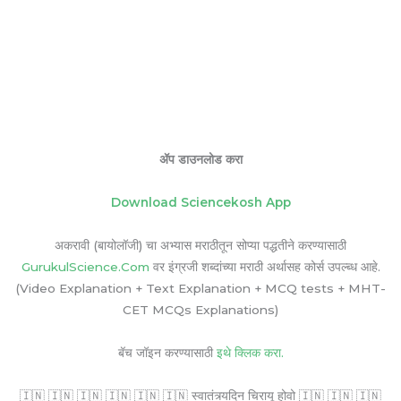
ॲप डाउनलोड करा
Download Sciencekosh App
अकरावी (बायोलॉजी) चा अभ्यास मराठीतून सोप्या पद्धतीने करण्यासाठी
GurukulScience.Com
वर इंग्रजी शब्दांच्या मराठी अर्थासह कोर्स उपल्ब्ध आहे.
(Video Explanation + Text Explanation + MCQ tests + MHT-
CET MCQs Explanations)
बॅच जॉइन करण्यासाठी
इथे क्लिक करा.
🇮🇳 🇮🇳 🇮🇳 🇮🇳 🇮🇳 🇮🇳 स्वातंत्र्यदिन चिरायू होवो 🇮🇳 🇮🇳 🇮🇳