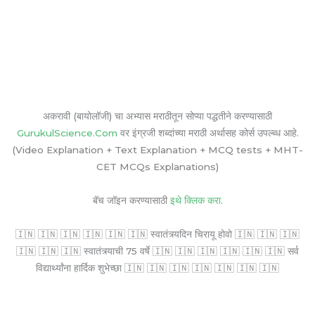
अकरावी (बायोलॉजी) चा अभ्यास मराठीतून सोप्या पद्धतीने करण्यासाठी
GurukulScience.Com
वर इंग्रजी शब्दांच्या मराठी अर्थासह कोर्स उपल्ब्ध आहे.
(Video Explanation + Text Explanation + MCQ tests + MHT-
CET MCQs Explanations)
बॅच जॉइन करण्यासाठी
इथे क्लिक करा.
🇮🇳 🇮🇳 🇮🇳 🇮🇳 🇮🇳 🇮🇳 स्वातंत्र्यदिन चिरायू होवो 🇮🇳 🇮🇳 🇮🇳
🇮🇳 🇮🇳 🇮🇳 स्वातंत्र्याची 75 वर्षे 🇮🇳 🇮🇳 🇮🇳 🇮🇳 🇮🇳 🇮🇳 सर्व
विद्यार्थ्यांना हार्दिक शुभेच्छा 🇮🇳 🇮🇳 🇮🇳 🇮🇳 🇮🇳 🇮🇳 🇮🇳