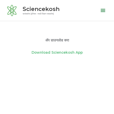
Skip
Mai
Sciencekosh
to
Men
सायंसकोश (इंग्लिश - मराठी विज्ञान शब्दकोश)
content
ॲप डाउनलोड करा
Download Sciencekosh App