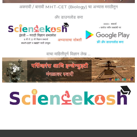
अकरावी / बारावी MHT-CET (Biology) चा अभ्यास मराठीतून
ॲप डाउनलोड करा
वाचा माहितीपूर्ण विज्ञान लेख …