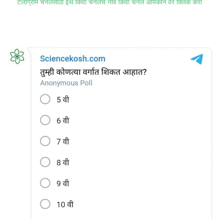
टेलीग्राम चॅनेलसाठी इथे किंवा चॅनेलचे नाव किंवा चॅनेल आयकॉन वर क्लिक करा