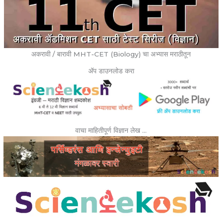
अकरावी / बारावी MHT-CET (Biology) चा अभ्यास मराठीतून
ॲप डाउनलोड करा
वाचा माहितीपूर्ण विज्ञान लेख …