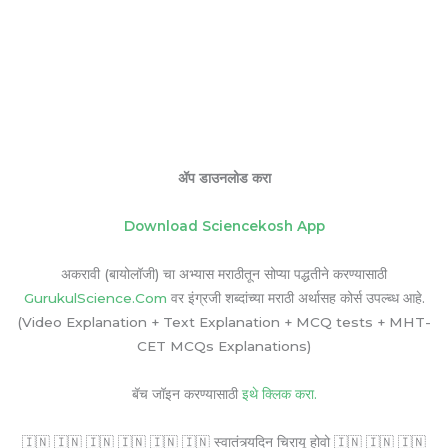
ॲप डाउनलोड करा
Download Sciencekosh App
अकरावी (बायोलॉजी) चा अभ्यास मराठीतून सोप्या पद्धतीने करण्यासाठी
GurukulScience.Com
वर इंग्रजी शब्दांच्या मराठी अर्थासह कोर्स उपल्ब्ध आहे.
(Video Explanation + Text Explanation + MCQ tests + MHT-
CET MCQs Explanations)
बॅच जॉइन करण्यासाठी
इथे क्लिक करा.
🇮🇳 🇮🇳 🇮🇳 🇮🇳 🇮🇳 🇮🇳 स्वातंत्र्यदिन चिरायू होवो 🇮🇳 🇮🇳 🇮🇳