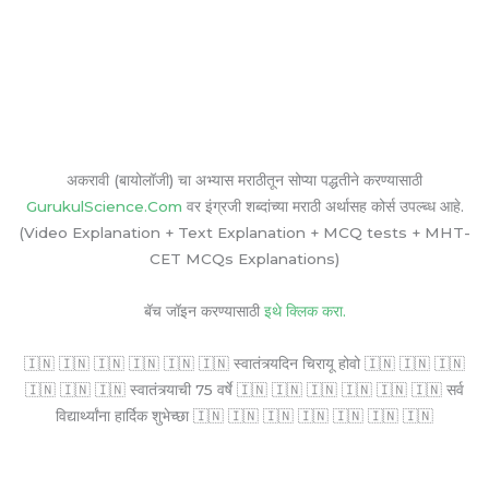
अकरावी (बायोलॉजी) चा अभ्यास मराठीतून सोप्या पद्धतीने करण्यासाठी
GurukulScience.Com
वर इंग्रजी शब्दांच्या मराठी अर्थासह कोर्स उपल्ब्ध आहे.
(Video Explanation + Text Explanation + MCQ tests + MHT-
CET MCQs Explanations)
बॅच जॉइन करण्यासाठी
इथे क्लिक करा.
🇮🇳 🇮🇳 🇮🇳 🇮🇳 🇮🇳 🇮🇳 स्वातंत्र्यदिन चिरायू होवो 🇮🇳 🇮🇳 🇮🇳
🇮🇳 🇮🇳 🇮🇳 स्वातंत्र्याची 75 वर्षे 🇮🇳 🇮🇳 🇮🇳 🇮🇳 🇮🇳 🇮🇳 सर्व
विद्यार्थ्यांना हार्दिक शुभेच्छा 🇮🇳 🇮🇳 🇮🇳 🇮🇳 🇮🇳 🇮🇳 🇮🇳