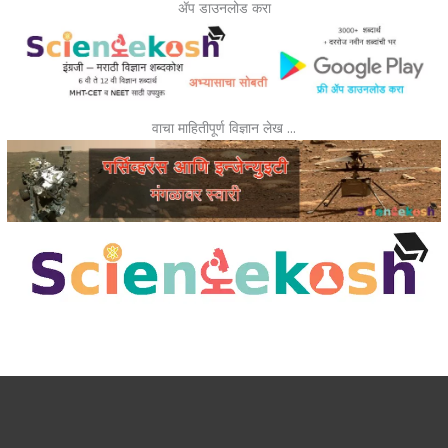
ॲप डाउनलोड करा
वाचा माहितीपूर्ण विज्ञान लेख …