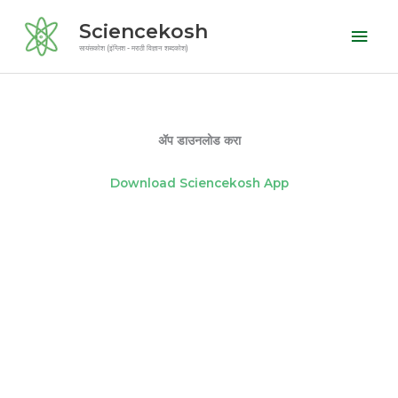
Skip
Mai
Sciencekosh
to
Men
सायंसकोश (इंग्लिश - मराठी विज्ञान शब्दकोश)
content
ॲप डाउनलोड करा
Download Sciencekosh App