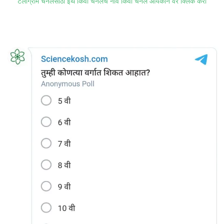
टेलीग्राम चॅनेलसाठी इथे किंवा चॅनेलचे नाव किंवा चॅनेल आयकॉन वर क्लिक करा