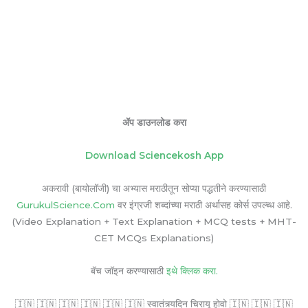
ॲप डाउनलोड करा
Download Sciencekosh App
अकरावी (बायोलॉजी) चा अभ्यास मराठीतून सोप्या पद्धतीने करण्यासाठी
GurukulScience.Com
वर इंग्रजी शब्दांच्या मराठी अर्थासह कोर्स उपल्ब्ध आहे.
(Video Explanation + Text Explanation + MCQ tests + MHT-
CET MCQs Explanations)
बॅच जॉइन करण्यासाठी
इथे क्लिक करा.
🇮🇳 🇮🇳 🇮🇳 🇮🇳 🇮🇳 🇮🇳 स्वातंत्र्यदिन चिरायू होवो 🇮🇳 🇮🇳 🇮🇳