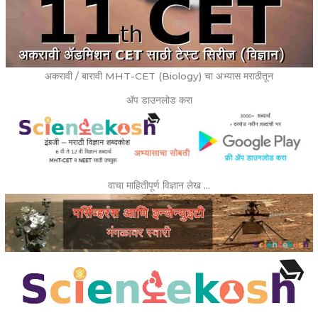
अकरावी / बारावी MHT-CET (Biology) चा अभ्यास मराठीतून
ॲप डाउनलोड करा
वाचा माहितीपूर्ण विज्ञान लेख …