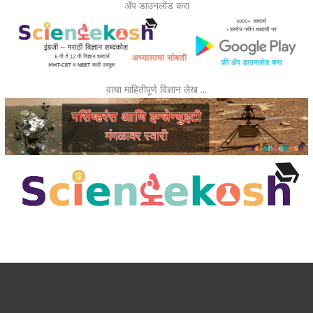
ॲप डाउनलोड करा
वाचा माहितीपूर्ण विज्ञान लेख …