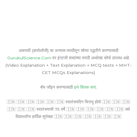
अकरावी (बायोलॉजी) चा अभ्यास मराठीतून सोप्या पद्धतीने करण्यासाठी
GurukulScience.Com
वर इंग्रजी शब्दांच्या मराठी अर्थासह कोर्स उपल्ब्ध आहे.
(Video Explanation + Text Explanation + MCQ tests + MHT-
CET MCQs Explanations)
बॅच जॉइन करण्यासाठी
इथे क्लिक करा.
🇮🇳 🇮🇳 🇮🇳 🇮🇳 🇮🇳 🇮🇳 स्वातंत्र्यदिन चिरायू होवो 🇮🇳 🇮🇳 🇮🇳
🇮🇳 🇮🇳 🇮🇳 स्वातंत्र्याची 75 वर्षे 🇮🇳 🇮🇳 🇮🇳 🇮🇳 🇮🇳 🇮🇳 सर्व
विद्यार्थ्यांना हार्दिक शुभेच्छा 🇮🇳 🇮🇳 🇮🇳 🇮🇳 🇮🇳 🇮🇳 🇮🇳