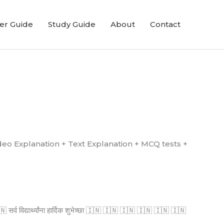
er Guide
Study Guide
About
Contact
्ध आहे. (Video Explanation + Text Explanation + MCQ tests +
्व विद्यार्थ्यांना हार्दिक शुभेच्छा 🇮🇳 🇮🇳 🇮🇳 🇮🇳 🇮🇳 🇮🇳