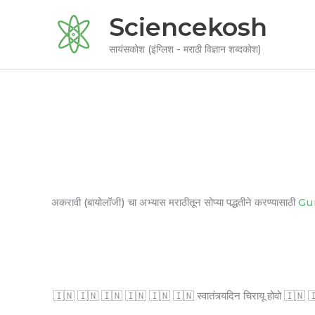
Skip
Sciencekosh
to
content
सायंसकोश (इंग्लिश - मराठी विज्ञान शब्दकोश)
अकरावी (बायोलॉजी) चा अभ्यास मराठीतून सोप्या पद्धतीने करण्यासाठी
Gu
🇮🇳 🇮🇳 🇮🇳 🇮🇳 🇮🇳 🇮🇳 स्वातंत्र्यदिन चिरायू होवो 🇮🇳 🇮