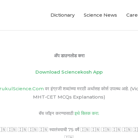
Dictionary
Science News
Care
ॲप डाउनलोड करा
Download Sciencekosh App
rukulScience.Com
वर इंग्रजी शब्दांच्या मराठी अर्थासह कोर्स उपल्ब
MHT-CET MCQs Explanations)
बॅच जॉइन करण्यासाठी
इथे क्लिक करा.
🇳 🇮🇳 🇮🇳 🇮🇳 🇮🇳 स्वातंत्र्याची 75 वर्षे 🇮🇳 🇮🇳 🇮🇳 🇮🇳 🇮🇳 🇮🇳 सर
🇮🇳