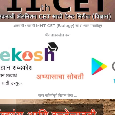
अकरावी / बारावी MHT-CET (Biology) चा अभ्यास मराठीतून
ॲप डाउनलोड करा
वाचा माहितीपूर्ण विज्ञान लेख …