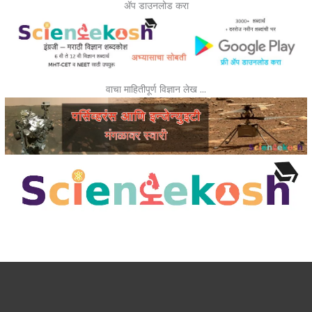
ॲप डाउनलोड करा
वाचा माहितीपूर्ण विज्ञान लेख …