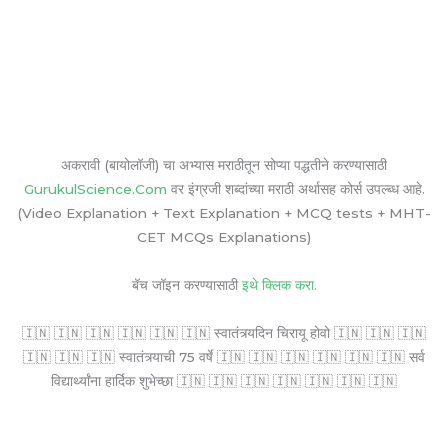
अकरावी (बायोलॉजी) चा अभ्यास मराठीतून सोप्या पद्धतीने करण्यासाठी
GurukulScience.Com
वर इंग्रजी शब्दांच्या मराठी अर्थासह कोर्स उपल्ब्ध आहे.
(Video Explanation + Text Explanation + MCQ tests + MHT-
CET MCQs Explanations)
बॅच जॉइन करण्यासाठी
इथे क्लिक करा.
🇮🇳 🇮🇳 🇮🇳 🇮🇳 🇮🇳 🇮🇳 स्वातंत्र्यदिन चिरायू होवो 🇮🇳 🇮🇳 🇮🇳
🇮🇳 🇮🇳 🇮🇳 स्वातंत्र्याची 75 वर्षे 🇮🇳 🇮🇳 🇮🇳 🇮🇳 🇮🇳 🇮🇳 सर्व
विद्यार्थ्यांना हार्दिक शुभेच्छा 🇮🇳 🇮🇳 🇮🇳 🇮🇳 🇮🇳 🇮🇳 🇮🇳