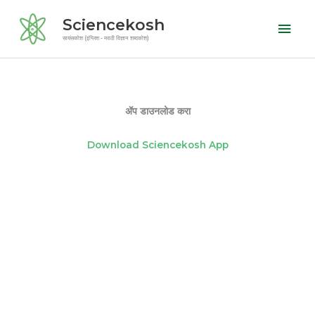
Skip
Mai
Sciencekosh
to
Men
सायंसकोश (इंग्लिश - मराठी विज्ञान शब्दकोश)
content
ॲप डाउनलोड करा
Download Sciencekosh App