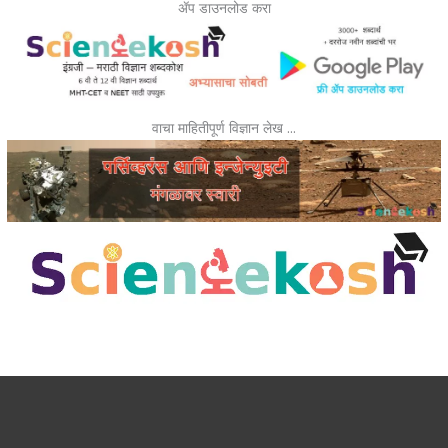
ॲप डाउनलोड करा
वाचा माहितीपूर्ण विज्ञान लेख …