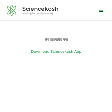
Skip
Mai
Sciencekosh
to
Men
सायंसकोश (इंग्लिश - मराठी विज्ञान शब्दकोश)
content
ॲप डाउनलोड करा
Download Sciencekosh App