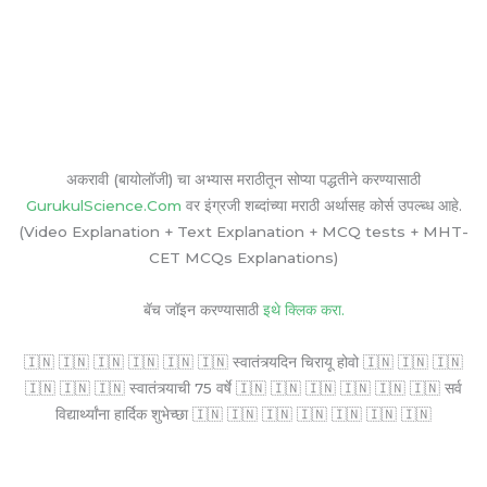
अकरावी (बायोलॉजी) चा अभ्यास मराठीतून सोप्या पद्धतीने करण्यासाठी
GurukulScience.Com
वर इंग्रजी शब्दांच्या मराठी अर्थासह कोर्स उपल्ब्ध आहे.
(Video Explanation + Text Explanation + MCQ tests + MHT-
CET MCQs Explanations)
बॅच जॉइन करण्यासाठी
इथे क्लिक करा.
🇮🇳 🇮🇳 🇮🇳 🇮🇳 🇮🇳 🇮🇳 स्वातंत्र्यदिन चिरायू होवो 🇮🇳 🇮🇳 🇮🇳
🇮🇳 🇮🇳 🇮🇳 स्वातंत्र्याची 75 वर्षे 🇮🇳 🇮🇳 🇮🇳 🇮🇳 🇮🇳 🇮🇳 सर्व
विद्यार्थ्यांना हार्दिक शुभेच्छा 🇮🇳 🇮🇳 🇮🇳 🇮🇳 🇮🇳 🇮🇳 🇮🇳