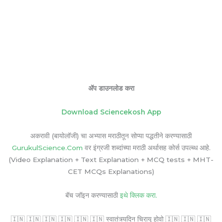
ॲप डाउनलोड करा
Download Sciencekosh App
अकरावी (बायोलॉजी) चा अभ्यास मराठीतून सोप्या पद्धतीने करण्यासाठी
GurukulScience.Com
वर इंग्रजी शब्दांच्या मराठी अर्थासह कोर्स उपल्ब्ध आहे.
(Video Explanation + Text Explanation + MCQ tests + MHT-
CET MCQs Explanations)
बॅच जॉइन करण्यासाठी
इथे क्लिक करा.
🇮🇳 🇮🇳 🇮🇳 🇮🇳 🇮🇳 🇮🇳 स्वातंत्र्यदिन चिरायू होवो 🇮🇳 🇮🇳 🇮🇳