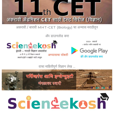
अकरावी / बारावी MHT-CET (Biology) चा अभ्यास मराठीतून
ॲप डाउनलोड करा
वाचा माहितीपूर्ण विज्ञान लेख …