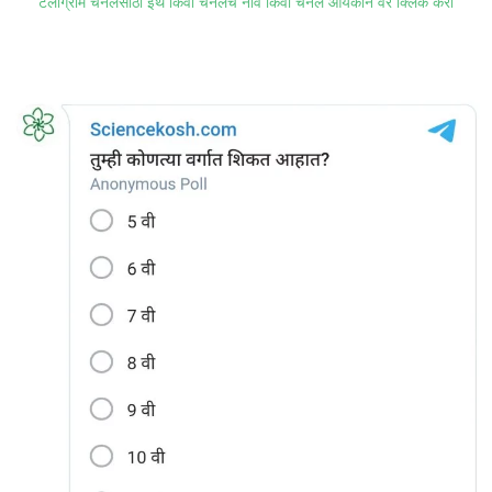
टेलीग्राम चॅनेलसाठी इथे किंवा चॅनेलचे नाव किंवा चॅनेल आयकॉन वर क्लिक करा