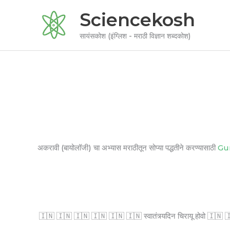
Skip
Sciencekosh
to
content
सायंसकोश (इंग्लिश - मराठी विज्ञान शब्दकोश)
अकरावी (बायोलॉजी) चा अभ्यास मराठीतून सोप्या पद्धतीने करण्यासाठी
Gu
🇮🇳 🇮🇳 🇮🇳 🇮🇳 🇮🇳 🇮🇳 स्वातंत्र्यदिन चिरायू होवो 🇮🇳 🇮