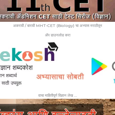
अकरावी / बारावी MHT-CET (Biology) चा अभ्यास मराठीतून
ॲप डाउनलोड करा
वाचा माहितीपूर्ण विज्ञान लेख …