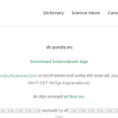
Dictionary
Science News
Care
ॲप डाउनलोड करा
Download Sciencekosh App
rukulScience.Com
वर इंग्रजी शब्दांच्या मराठी अर्थासह कोर्स उपल्ब
MHT-CET MCQs Explanations)
बॅच जॉइन करण्यासाठी
इथे क्लिक करा.
🇳 🇮🇳 🇮🇳 🇮🇳 🇮🇳 स्वातंत्र्याची 75 वर्षे 🇮🇳 🇮🇳 🇮🇳 🇮🇳 🇮🇳 🇮🇳 सर
🇮🇳