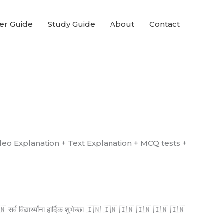
er Guide
Study Guide
About
Contact
्ध आहे. (Video Explanation + Text Explanation + MCQ tests +
्व विद्यार्थ्यांना हार्दिक शुभेच्छा 🇮🇳 🇮🇳 🇮🇳 🇮🇳 🇮🇳 🇮🇳