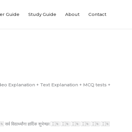
er Guide
Study Guide
About
Contact
्ध आहे. (Video Explanation + Text Explanation + MCQ tests +
्व विद्यार्थ्यांना हार्दिक शुभेच्छा 🇮🇳 🇮🇳 🇮🇳 🇮🇳 🇮🇳 🇮🇳