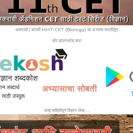
अकरावी / बारावी MHT-CET (Biology) चा अभ्यास मराठीतून
ॲप डाउनलोड करा
वाचा माहितीपूर्ण विज्ञान लेख …