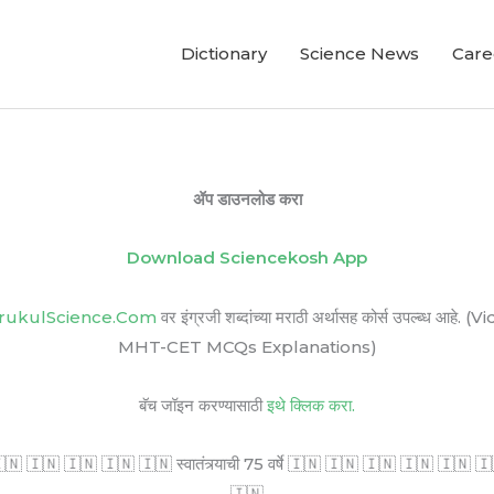
Dictionary
Science News
Care
ॲप डाउनलोड करा
Download Sciencekosh App
rukulScience.Com
वर इंग्रजी शब्दांच्या मराठी अर्थासह कोर्स उपल्ब
MHT-CET MCQs Explanations)
बॅच जॉइन करण्यासाठी
इथे क्लिक करा.
🇳 🇮🇳 🇮🇳 🇮🇳 🇮🇳 स्वातंत्र्याची 75 वर्षे 🇮🇳 🇮🇳 🇮🇳 🇮🇳 🇮🇳 🇮🇳 सर
🇮🇳