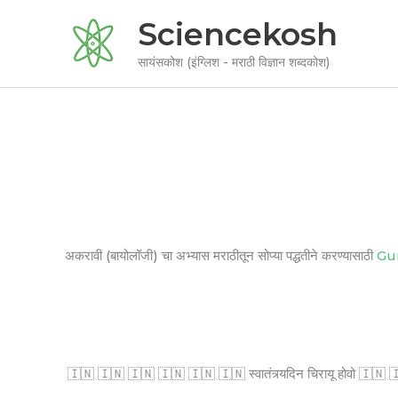
Skip
Sciencekosh
to
content
सायंसकोश (इंग्लिश - मराठी विज्ञान शब्दकोश)
अकरावी (बायोलॉजी) चा अभ्यास मराठीतून सोप्या पद्धतीने करण्यासाठी
Gu
🇮🇳 🇮🇳 🇮🇳 🇮🇳 🇮🇳 🇮🇳 स्वातंत्र्यदिन चिरायू होवो 🇮🇳 🇮