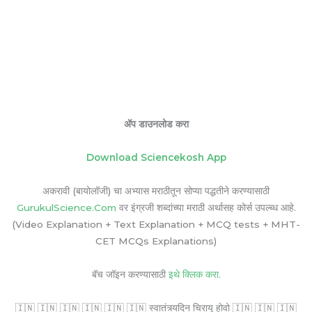
ॲप डाउनलोड करा
Download Sciencekosh App
अकरावी (बायोलॉजी) चा अभ्यास मराठीतून सोप्या पद्धतीने करण्यासाठी
GurukulScience.Com
वर इंग्रजी शब्दांच्या मराठी अर्थासह कोर्स उपल्ब्ध आहे.
(Video Explanation + Text Explanation + MCQ tests + MHT-
CET MCQs Explanations)
बॅच जॉइन करण्यासाठी
इथे क्लिक करा.
🇮🇳 🇮🇳 🇮🇳 🇮🇳 🇮🇳 🇮🇳 स्वातंत्र्यदिन चिरायू होवो 🇮🇳 🇮🇳 🇮🇳