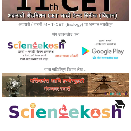
अकरावी / बारावी MHT-CET (Biology) चा अभ्यास मराठीतून
ॲप डाउनलोड करा
वाचा माहितीपूर्ण विज्ञान लेख …