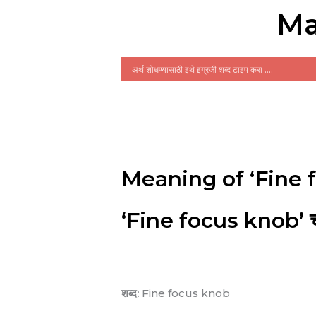
Ma
Meaning of ‘Fine 
‘Fine focus knob’ चा
शब्द:
Fine focus knob