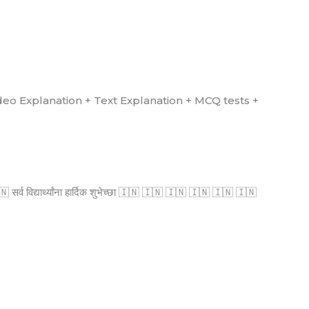
्ध आहे. (Video Explanation + Text Explanation + MCQ tests +
्व विद्यार्थ्यांना हार्दिक शुभेच्छा 🇮🇳 🇮🇳 🇮🇳 🇮🇳 🇮🇳 🇮🇳