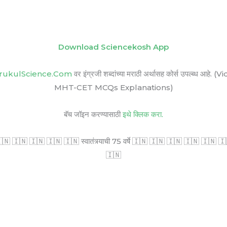
Download Sciencekosh App
rukulScience.Com
वर इंग्रजी शब्दांच्या मराठी अर्थासह कोर्स उपल्ब
MHT-CET MCQs Explanations)
बॅच जॉइन करण्यासाठी
इथे क्लिक करा.
🇳 🇮🇳 🇮🇳 🇮🇳 🇮🇳 स्वातंत्र्याची 75 वर्षे 🇮🇳 🇮🇳 🇮🇳 🇮🇳 🇮🇳 🇮🇳 सर
🇮🇳