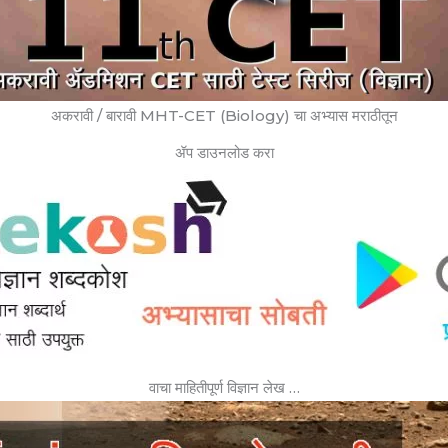
अकरावी / बारावी MHT-CET (Biology) चा अभ्यास मराठीतून
ॲप डाउनलोड करा
वाचा माहितीपूर्ण विज्ञान लेख …