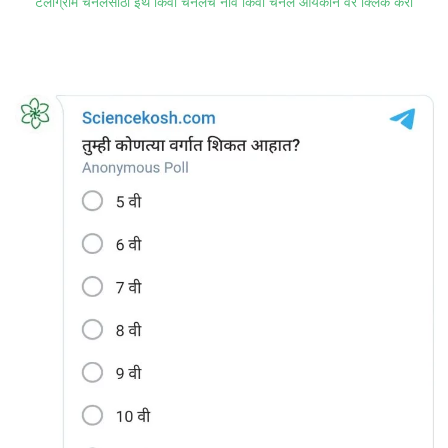
टेलीग्राम चॅनेलसाठी इथे किंवा चॅनेलचे नाव किंवा चॅनेल आयकॉन वर क्लिक करा