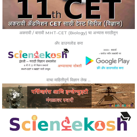
अकरावी / बारावी MHT-CET (Biology) चा अभ्यास मराठीतून
ॲप डाउनलोड करा
वाचा माहितीपूर्ण विज्ञान लेख …