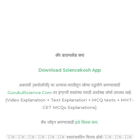
ॲप डाउनलोड करा
Download Sciencekosh App
अकरावी (बायोलॉजी) चा अभ्यास मराठीतून सोप्या पद्धतीने करण्यासाठी
GurukulScience.Com
वर इंग्रजी शब्दांच्या मराठी अर्थासह कोर्स उपल्ब्ध आहे.
(Video Explanation + Text Explanation + MCQ tests + MHT-
CET MCQs Explanations)
बॅच जॉइन करण्यासाठी
इथे क्लिक करा.
🇮🇳 🇮🇳 🇮🇳 🇮🇳 🇮🇳 🇮🇳 स्वातंत्र्यदिन चिरायू होवो 🇮🇳 🇮🇳 🇮🇳