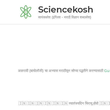
Skip
Sciencekosh
to
content
सायंसकोश (इंग्लिश - मराठी विज्ञान शब्दकोश)
अकरावी (बायोलॉजी) चा अभ्यास मराठीतून सोप्या पद्धतीने करण्यासाठी
Gu
🇮🇳 🇮🇳 🇮🇳 🇮🇳 🇮🇳 🇮🇳 स्वातंत्र्यदिन चिरायू होवो 🇮🇳 🇮