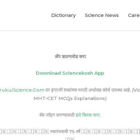
Dictionary
Science News
Care
ॲप डाउनलोड करा
Download Sciencekosh App
rukulScience.Com
वर इंग्रजी शब्दांच्या मराठी अर्थासह कोर्स उपल्ब
MHT-CET MCQs Explanations)
बॅच जॉइन करण्यासाठी
इथे क्लिक करा.
🇳 🇮🇳 🇮🇳 🇮🇳 🇮🇳 स्वातंत्र्याची 75 वर्षे 🇮🇳 🇮🇳 🇮🇳 🇮🇳 🇮🇳 🇮🇳 सर
🇮🇳