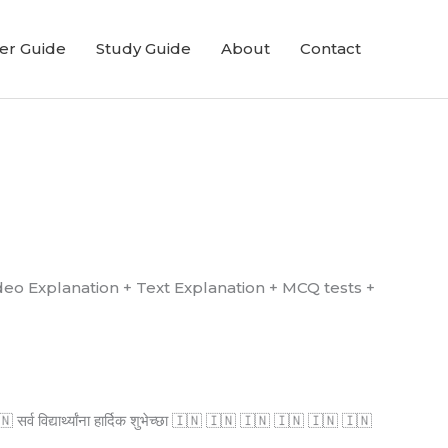
er Guide
Study Guide
About
Contact
्ध आहे. (Video Explanation + Text Explanation + MCQ tests +
्व विद्यार्थ्यांना हार्दिक शुभेच्छा 🇮🇳 🇮🇳 🇮🇳 🇮🇳 🇮🇳 🇮🇳