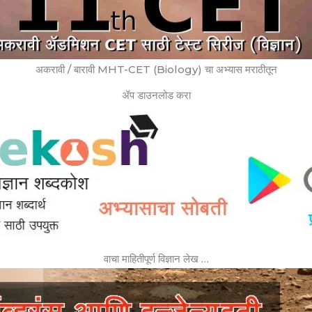
अकरावी / बारावी MHT-CET (Biology) चा अभ्यास मराठीतून
ॲप डाउनलोड करा
वाचा माहितीपूर्ण विज्ञान लेख …