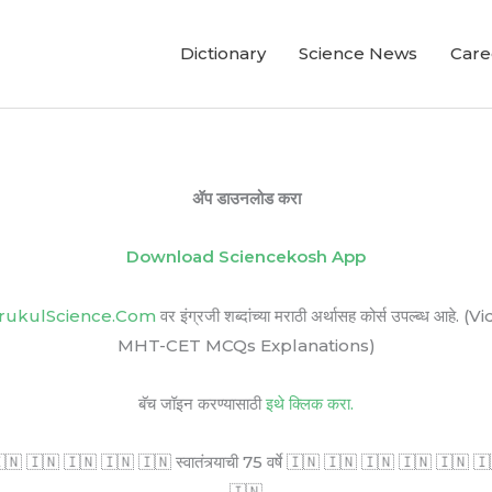
Dictionary
Science News
Care
ॲप डाउनलोड करा
Download Sciencekosh App
rukulScience.Com
वर इंग्रजी शब्दांच्या मराठी अर्थासह कोर्स उपल्ब
MHT-CET MCQs Explanations)
बॅच जॉइन करण्यासाठी
इथे क्लिक करा.
🇳 🇮🇳 🇮🇳 🇮🇳 🇮🇳 स्वातंत्र्याची 75 वर्षे 🇮🇳 🇮🇳 🇮🇳 🇮🇳 🇮🇳 🇮🇳 सर
🇮🇳