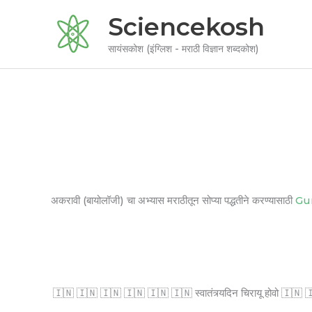
Skip
Sciencekosh
to
content
सायंसकोश (इंग्लिश - मराठी विज्ञान शब्दकोश)
अकरावी (बायोलॉजी) चा अभ्यास मराठीतून सोप्या पद्धतीने करण्यासाठी
Gu
🇮🇳 🇮🇳 🇮🇳 🇮🇳 🇮🇳 🇮🇳 स्वातंत्र्यदिन चिरायू होवो 🇮🇳 🇮