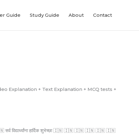
er Guide
Study Guide
About
Contact
्ध आहे. (Video Explanation + Text Explanation + MCQ tests +
्व विद्यार्थ्यांना हार्दिक शुभेच्छा 🇮🇳 🇮🇳 🇮🇳 🇮🇳 🇮🇳 🇮🇳