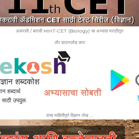
अकरावी / बारावी MHT-CET (Biology) चा अभ्यास मराठीतून
ॲप डाउनलोड करा
वाचा माहितीपूर्ण विज्ञान लेख …