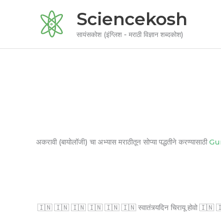
Skip
Sciencekosh
to
content
सायंसकोश (इंग्लिश - मराठी विज्ञान शब्दकोश)
अकरावी (बायोलॉजी) चा अभ्यास मराठीतून सोप्या पद्धतीने करण्यासाठी
Gu
🇮🇳 🇮🇳 🇮🇳 🇮🇳 🇮🇳 🇮🇳 स्वातंत्र्यदिन चिरायू होवो 🇮🇳 🇮