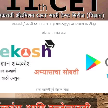
अकरावी / बारावी MHT-CET (Biology) चा अभ्यास मराठीतून
ॲप डाउनलोड करा
वाचा माहितीपूर्ण विज्ञान लेख …