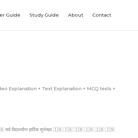
er Guide
Study Guide
About
Contact
्ध आहे. (Video Explanation + Text Explanation + MCQ tests +
्व विद्यार्थ्यांना हार्दिक शुभेच्छा 🇮🇳 🇮🇳 🇮🇳 🇮🇳 🇮🇳 🇮🇳