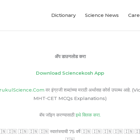
Dictionary
Science News
Care
ॲप डाउनलोड करा
Download Sciencekosh App
rukulScience.Com
वर इंग्रजी शब्दांच्या मराठी अर्थासह कोर्स उपल्ब
MHT-CET MCQs Explanations)
बॅच जॉइन करण्यासाठी
इथे क्लिक करा.
🇳 🇮🇳 🇮🇳 🇮🇳 🇮🇳 स्वातंत्र्याची 75 वर्षे 🇮🇳 🇮🇳 🇮🇳 🇮🇳 🇮🇳 🇮🇳 सर
🇮🇳