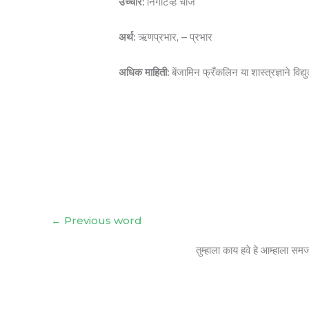
उच्चार:
निगेटिव्ह चार्ज
अर्थ:
ऋणप्रभार, – प्रभार
अधिक माहिती:
बेंजामिन फ्रँकलिन या शास्त्रज्ञाने व
←
Previous word
तुम्हाला काय हवे हे आम्हाला सम