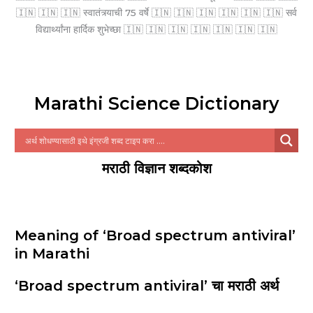
🇮🇳 🇮🇳 🇮🇳 स्वातंत्र्याची 75 वर्षे 🇮🇳 🇮🇳 🇮🇳 🇮🇳 🇮🇳 🇮🇳 सर्व
विद्यार्थ्यांना हार्दिक शुभेच्छा 🇮🇳 🇮🇳 🇮🇳 🇮🇳 🇮🇳 🇮🇳 🇮🇳
Marathi Science Dictionary
मराठी विज्ञान शब्दकोश
Meaning of ‘Broad spectrum antiviral’
in Marathi
‘Broad spectrum antiviral’ चा मराठी अर्थ