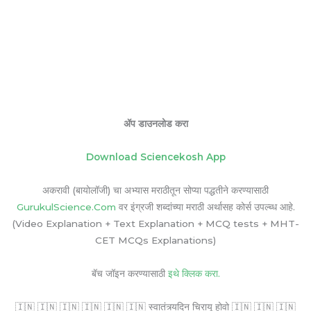
ॲप डाउनलोड करा
Download Sciencekosh App
अकरावी (बायोलॉजी) चा अभ्यास मराठीतून सोप्या पद्धतीने करण्यासाठी
GurukulScience.Com
वर इंग्रजी शब्दांच्या मराठी अर्थासह कोर्स उपल्ब्ध आहे.
(Video Explanation + Text Explanation + MCQ tests + MHT-
CET MCQs Explanations)
बॅच जॉइन करण्यासाठी
इथे क्लिक करा.
🇮🇳 🇮🇳 🇮🇳 🇮🇳 🇮🇳 🇮🇳 स्वातंत्र्यदिन चिरायू होवो 🇮🇳 🇮🇳 🇮🇳