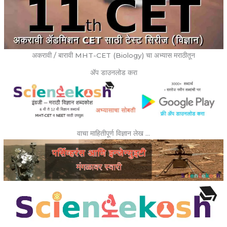
अकरावी / बारावी MHT-CET (Biology) चा अभ्यास मराठीतून
ॲप डाउनलोड करा
वाचा माहितीपूर्ण विज्ञान लेख …