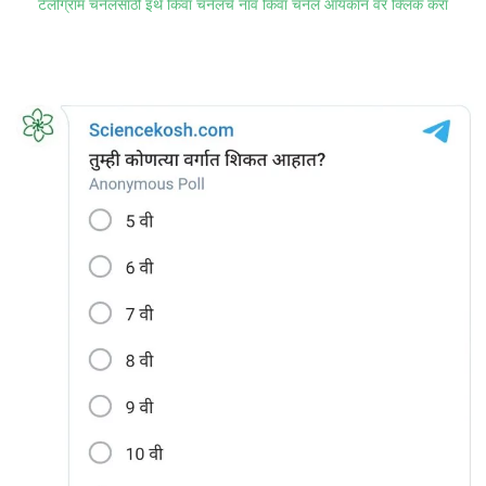
टेलीग्राम चॅनेलसाठी इथे किंवा चॅनेलचे नाव किंवा चॅनेल आयकॉन वर क्लिक करा