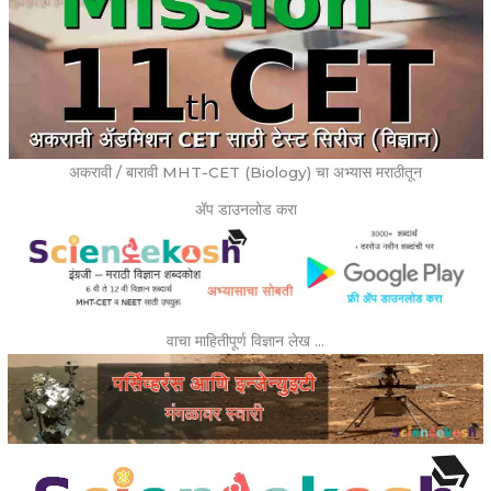
अकरावी / बारावी MHT-CET (Biology) चा अभ्यास मराठीतून
ॲप डाउनलोड करा
वाचा माहितीपूर्ण विज्ञान लेख …