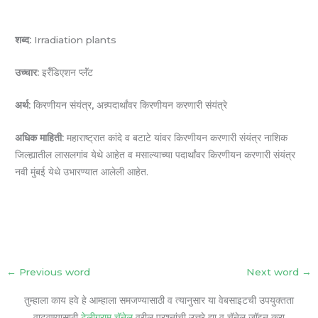
शब्द:
Irradiation plants
उच्चार:
इर्रॅडिएशन प्लॅंट
अर्थ:
किरणीयन संयंत्र, अन्न्पदार्थांवर किरणीयन करणारी संयंत्रे
अधिक माहिती:
महाराष्ट्रात कांदे व बटाटे यांवर किरणीयन करणारी संयंत्र नाशिक
जिल्ह्यातील लासलगांव येथे आहेत व मसाल्याच्या पदार्थांवर किरणीयन करणारी संयंत्र
नवी मुंबई येथे उभारण्यात आलेली आहेत.
←
Previous word
Next word
→
तुम्हाला काय हवे हे आम्हाला समजण्यासाठी व त्यानुसार या वेबसाइटची उपयुक्तता
वाढवण्यासाठी
टेलीग्राम चॅनेल
वरील प्रश्नांची उत्तरे द्या व चॅनेल जॉइन करा