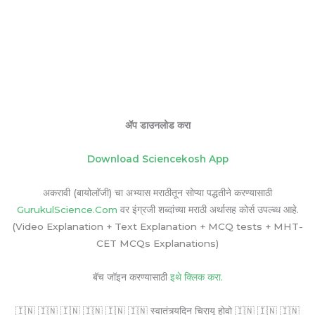
ॲप डाउनलोड करा
Download Sciencekosh App
अकरावी (बायोलॉजी) चा अभ्यास मराठीतून सोप्या पद्धतीने करण्यासाठी
GurukulScience.Com
वर इंग्रजी शब्दांच्या मराठी अर्थासह कोर्स उपल्ब्ध आहे.
(Video Explanation + Text Explanation + MCQ tests + MHT-
CET MCQs Explanations)
बॅच जॉइन करण्यासाठी
इथे क्लिक करा.
🇮🇳 🇮🇳 🇮🇳 🇮🇳 🇮🇳 🇮🇳 स्वातंत्र्यदिन चिरायू होवो 🇮🇳 🇮🇳 🇮🇳