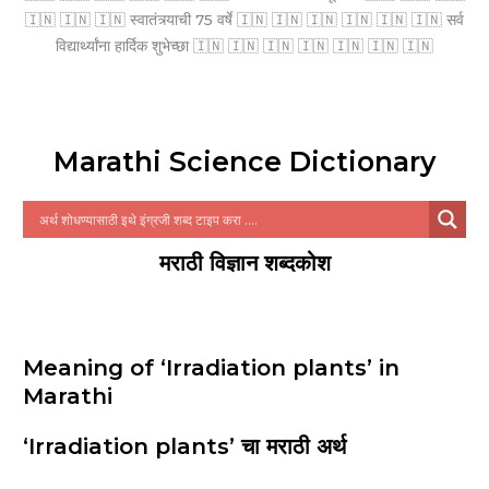
🇮🇳 🇮🇳 🇮🇳 स्वातंत्र्याची 75 वर्षे 🇮🇳 🇮🇳 🇮🇳 🇮🇳 🇮🇳 🇮🇳 सर्व
विद्यार्थ्यांना हार्दिक शुभेच्छा 🇮🇳 🇮🇳 🇮🇳 🇮🇳 🇮🇳 🇮🇳 🇮🇳
Marathi Science Dictionary
मराठी विज्ञान शब्दकोश
Meaning of ‘Irradiation plants’ in
Marathi
‘Irradiation plants’ चा मराठी अर्थ