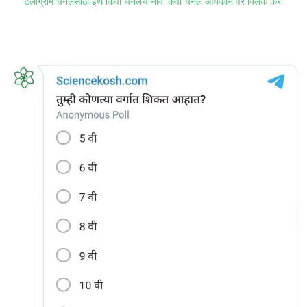
टेलीग्राम चॅनेलसाठी इथे किंवा चॅनेलचे नाव किंवा चॅनेल आयकॉन वर क्लिक करा