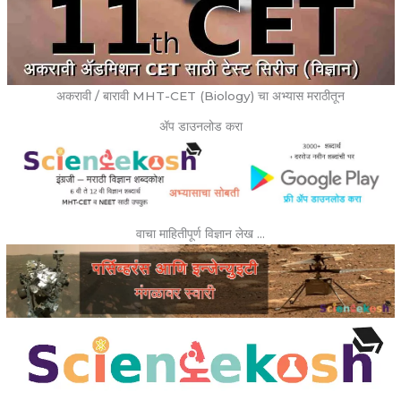
अकरावी / बारावी MHT-CET (Biology) चा अभ्यास मराठीतून
ॲप डाउनलोड करा
वाचा माहितीपूर्ण विज्ञान लेख …