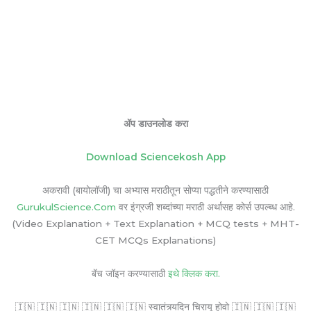
ॲप डाउनलोड करा
Download Sciencekosh App
अकरावी (बायोलॉजी) चा अभ्यास मराठीतून सोप्या पद्धतीने करण्यासाठी
GurukulScience.Com
वर इंग्रजी शब्दांच्या मराठी अर्थासह कोर्स उपल्ब्ध आहे.
(Video Explanation + Text Explanation + MCQ tests + MHT-
CET MCQs Explanations)
बॅच जॉइन करण्यासाठी
इथे क्लिक करा.
🇮🇳 🇮🇳 🇮🇳 🇮🇳 🇮🇳 🇮🇳 स्वातंत्र्यदिन चिरायू होवो 🇮🇳 🇮🇳 🇮🇳