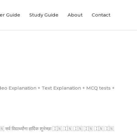
er Guide
Study Guide
About
Contact
्ध आहे. (Video Explanation + Text Explanation + MCQ tests +
्व विद्यार्थ्यांना हार्दिक शुभेच्छा 🇮🇳 🇮🇳 🇮🇳 🇮🇳 🇮🇳 🇮🇳