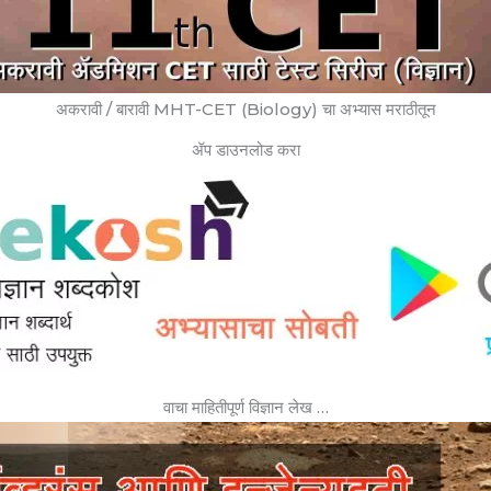
अकरावी / बारावी MHT-CET (Biology) चा अभ्यास मराठीतून
ॲप डाउनलोड करा
वाचा माहितीपूर्ण विज्ञान लेख …