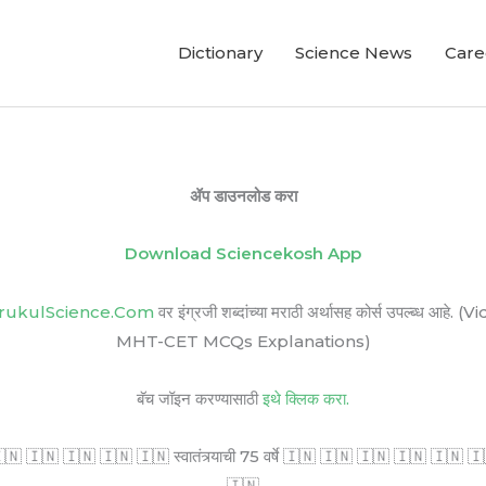
Dictionary
Science News
Care
ॲप डाउनलोड करा
Download Sciencekosh App
rukulScience.Com
वर इंग्रजी शब्दांच्या मराठी अर्थासह कोर्स उपल्ब
MHT-CET MCQs Explanations)
बॅच जॉइन करण्यासाठी
इथे क्लिक करा.
🇳 🇮🇳 🇮🇳 🇮🇳 🇮🇳 स्वातंत्र्याची 75 वर्षे 🇮🇳 🇮🇳 🇮🇳 🇮🇳 🇮🇳 🇮🇳 सर
🇮🇳