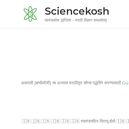
Skip
Sciencekosh
to
content
सायंसकोश (इंग्लिश - मराठी विज्ञान शब्दकोश)
अकरावी (बायोलॉजी) चा अभ्यास मराठीतून सोप्या पद्धतीने करण्यासाठी
Gu
🇮🇳 🇮🇳 🇮🇳 🇮🇳 🇮🇳 🇮🇳 स्वातंत्र्यदिन चिरायू होवो 🇮🇳 🇮