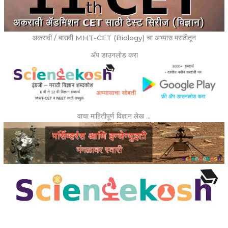
अकरावी / बारावी MHT-CET (Biology) चा अभ्यास मराठीतून
ॲप डाउनलोड करा
वाचा माहितीपूर्ण विज्ञान लेख …