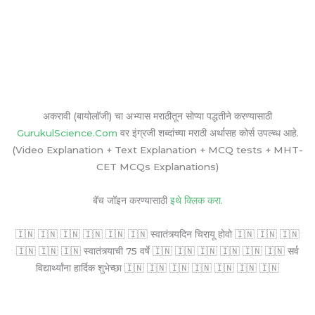
अकरावी (बायोलॉजी) चा अभ्यास मराठीतून सोप्या पद्धतीने करण्यासाठी
GurukulScience.Com
वर इंग्रजी शब्दांच्या मराठी अर्थासह कोर्स उपल्ब्ध आहे.
(Video Explanation + Text Explanation + MCQ tests + MHT-
CET MCQs Explanations)
बॅच जॉइन करण्यासाठी
इथे क्लिक करा.
🇮🇳 🇮🇳 🇮🇳 🇮🇳 🇮🇳 🇮🇳 स्वातंत्र्यदिन चिरायू होवो 🇮🇳 🇮🇳 🇮🇳
🇮🇳 🇮🇳 🇮🇳 स्वातंत्र्याची 75 वर्षे 🇮🇳 🇮🇳 🇮🇳 🇮🇳 🇮🇳 🇮🇳 सर्व
विद्यार्थ्यांना हार्दिक शुभेच्छा 🇮🇳 🇮🇳 🇮🇳 🇮🇳 🇮🇳 🇮🇳 🇮🇳