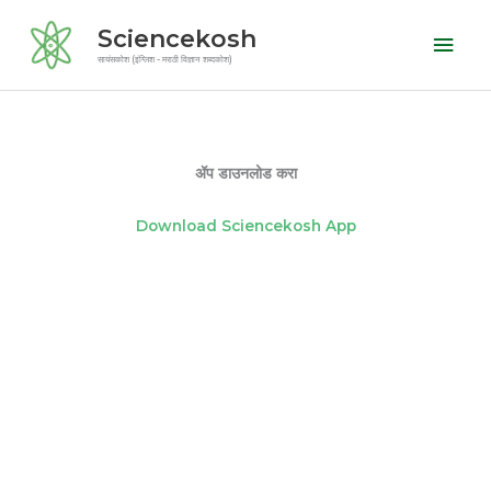
Skip
Mai
Sciencekosh
to
Men
सायंसकोश (इंग्लिश - मराठी विज्ञान शब्दकोश)
content
ॲप डाउनलोड करा
Download Sciencekosh App