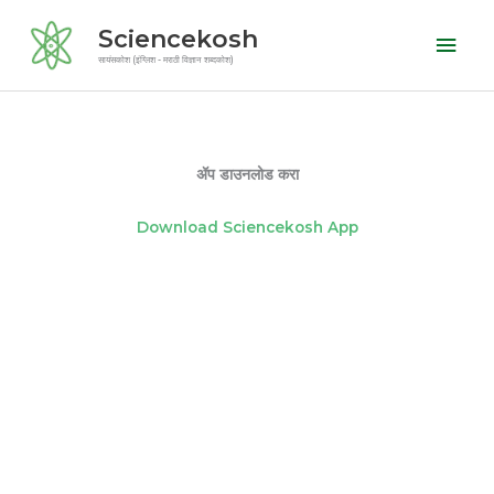
Skip
Mai
Sciencekosh
to
Men
सायंसकोश (इंग्लिश - मराठी विज्ञान शब्दकोश)
content
ॲप डाउनलोड करा
Download Sciencekosh App