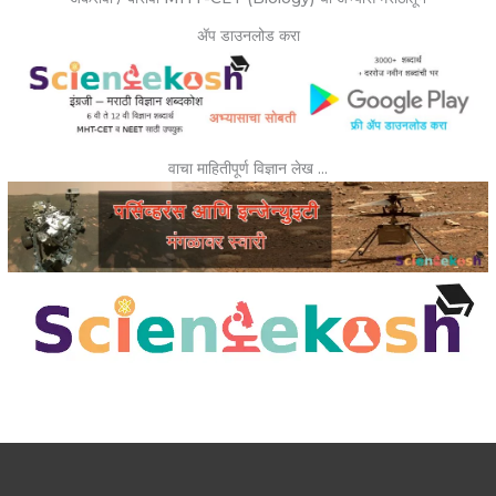
ॲप डाउनलोड करा
वाचा माहितीपूर्ण विज्ञान लेख …