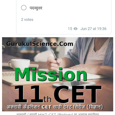
अकरावी / बारावी MHT-CET (Biology) चा अभ्यास मराठीतून