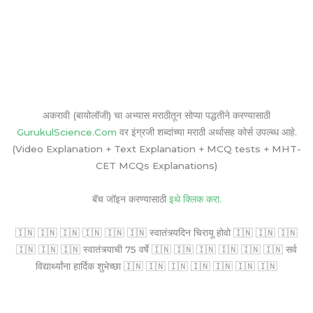
अकरावी (बायोलॉजी) चा अभ्यास मराठीतून सोप्या पद्धतीने करण्यासाठी
GurukulScience.Com
वर इंग्रजी शब्दांच्या मराठी अर्थासह कोर्स उपल्ब्ध आहे.
(Video Explanation + Text Explanation + MCQ tests + MHT-
CET MCQs Explanations)
बॅच जॉइन करण्यासाठी
इथे क्लिक करा.
🇮🇳 🇮🇳 🇮🇳 🇮🇳 🇮🇳 🇮🇳 स्वातंत्र्यदिन चिरायू होवो 🇮🇳 🇮🇳 🇮🇳
🇮🇳 🇮🇳 🇮🇳 स्वातंत्र्याची 75 वर्षे 🇮🇳 🇮🇳 🇮🇳 🇮🇳 🇮🇳 🇮🇳 सर्व
विद्यार्थ्यांना हार्दिक शुभेच्छा 🇮🇳 🇮🇳 🇮🇳 🇮🇳 🇮🇳 🇮🇳 🇮🇳