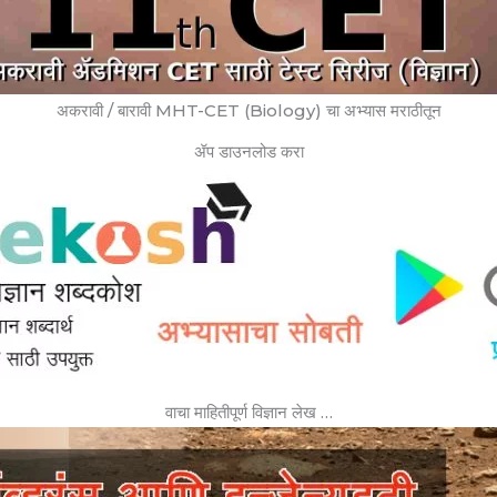
अकरावी / बारावी MHT-CET (Biology) चा अभ्यास मराठीतून
ॲप डाउनलोड करा
वाचा माहितीपूर्ण विज्ञान लेख …