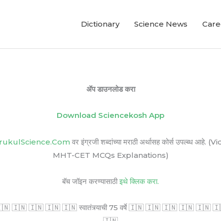
Dictionary
Science News
Care
ॲप डाउनलोड करा
Download Sciencekosh App
rukulScience.Com
वर इंग्रजी शब्दांच्या मराठी अर्थासह कोर्स उपल्ब
MHT-CET MCQs Explanations)
बॅच जॉइन करण्यासाठी
इथे क्लिक करा.
🇳 🇮🇳 🇮🇳 🇮🇳 🇮🇳 स्वातंत्र्याची 75 वर्षे 🇮🇳 🇮🇳 🇮🇳 🇮🇳 🇮🇳 🇮🇳 सर
🇮🇳