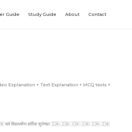
er Guide
Study Guide
About
Contact
्ध आहे. (Video Explanation + Text Explanation + MCQ tests +
्व विद्यार्थ्यांना हार्दिक शुभेच्छा 🇮🇳 🇮🇳 🇮🇳 🇮🇳 🇮🇳 🇮🇳