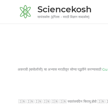
Skip
Sciencekosh
to
content
सायंसकोश (इंग्लिश - मराठी विज्ञान शब्दकोश)
अकरावी (बायोलॉजी) चा अभ्यास मराठीतून सोप्या पद्धतीने करण्यासाठी
Gu
🇮🇳 🇮🇳 🇮🇳 🇮🇳 🇮🇳 🇮🇳 स्वातंत्र्यदिन चिरायू होवो 🇮🇳 🇮