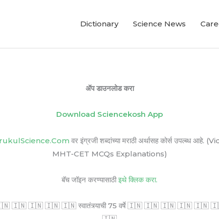
Dictionary
Science News
Care
ॲप डाउनलोड करा
Download Sciencekosh App
rukulScience.Com
वर इंग्रजी शब्दांच्या मराठी अर्थासह कोर्स उपल्ब
MHT-CET MCQs Explanations)
बॅच जॉइन करण्यासाठी
इथे क्लिक करा.
🇳 🇮🇳 🇮🇳 🇮🇳 🇮🇳 स्वातंत्र्याची 75 वर्षे 🇮🇳 🇮🇳 🇮🇳 🇮🇳 🇮🇳 🇮🇳 सर
🇮🇳