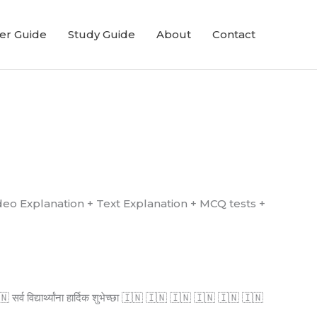
er Guide
Study Guide
About
Contact
्ध आहे. (Video Explanation + Text Explanation + MCQ tests +
्व विद्यार्थ्यांना हार्दिक शुभेच्छा 🇮🇳 🇮🇳 🇮🇳 🇮🇳 🇮🇳 🇮🇳