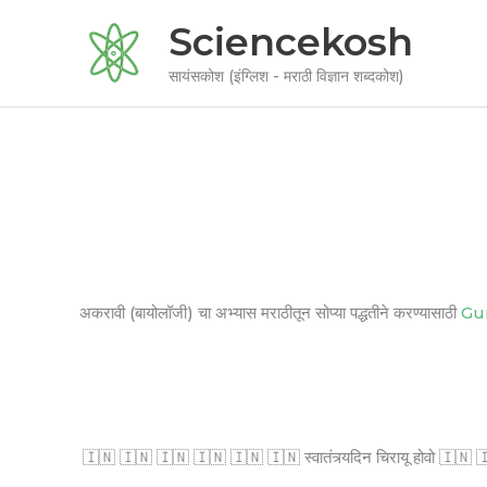
Skip
Sciencekosh
to
content
सायंसकोश (इंग्लिश - मराठी विज्ञान शब्दकोश)
अकरावी (बायोलॉजी) चा अभ्यास मराठीतून सोप्या पद्धतीने करण्यासाठी
Gu
🇮🇳 🇮🇳 🇮🇳 🇮🇳 🇮🇳 🇮🇳 स्वातंत्र्यदिन चिरायू होवो 🇮🇳 🇮