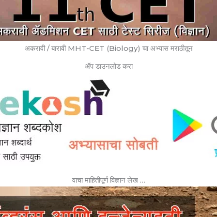
अकरावी / बारावी MHT-CET (Biology) चा अभ्यास मराठीतून
ॲप डाउनलोड करा
वाचा माहितीपूर्ण विज्ञान लेख …