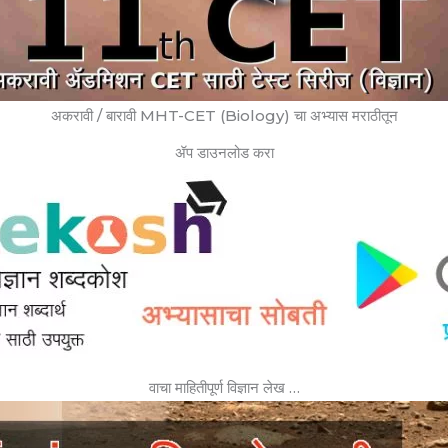
अकरावी / बारावी MHT-CET (Biology) चा अभ्यास मराठीतून
ॲप डाउनलोड करा
वाचा माहितीपूर्ण विज्ञान लेख …