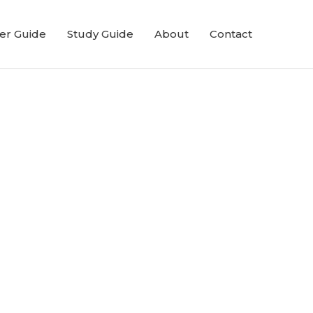
er Guide
Study Guide
About
Contact