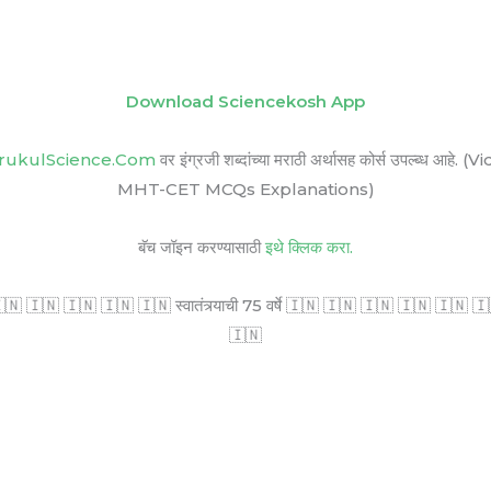
Download Sciencekosh App
rukulScience.Com
वर इंग्रजी शब्दांच्या मराठी अर्थासह कोर्स उपल्ब
MHT-CET MCQs Explanations)
बॅच जॉइन करण्यासाठी
इथे क्लिक करा.
🇳 🇮🇳 🇮🇳 🇮🇳 🇮🇳 स्वातंत्र्याची 75 वर्षे 🇮🇳 🇮🇳 🇮🇳 🇮🇳 🇮🇳 🇮🇳 सर
🇮🇳