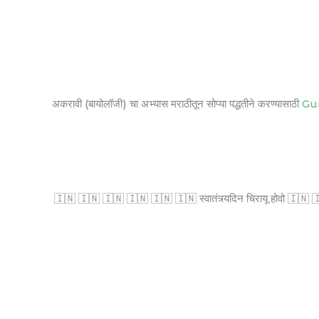
अकरावी (बायोलॉजी) चा अभ्यास मराठीतून सोप्या पद्धतीने करण्यासाठी
Gu
🇮🇳 🇮🇳 🇮🇳 🇮🇳 🇮🇳 🇮🇳 स्वातंत्र्यदिन चिरायू होवो 🇮🇳 🇮