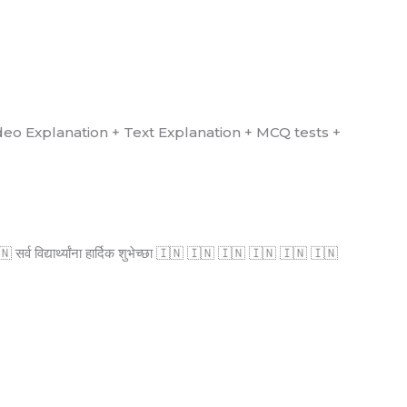
्ध आहे. (Video Explanation + Text Explanation + MCQ tests +
्व विद्यार्थ्यांना हार्दिक शुभेच्छा 🇮🇳 🇮🇳 🇮🇳 🇮🇳 🇮🇳 🇮🇳