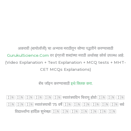
अकरावी (बायोलॉजी) चा अभ्यास मराठीतून सोप्या पद्धतीने करण्यासाठी
GurukulScience.Com
वर इंग्रजी शब्दांच्या मराठी अर्थासह कोर्स उपल्ब्ध आहे.
(Video Explanation + Text Explanation + MCQ tests + MHT-
CET MCQs Explanations)
बॅच जॉइन करण्यासाठी
इथे क्लिक करा.
🇮🇳 🇮🇳 🇮🇳 🇮🇳 🇮🇳 🇮🇳 स्वातंत्र्यदिन चिरायू होवो 🇮🇳 🇮🇳 🇮🇳
🇮🇳 🇮🇳 🇮🇳 स्वातंत्र्याची 75 वर्षे 🇮🇳 🇮🇳 🇮🇳 🇮🇳 🇮🇳 🇮🇳 सर्व
विद्यार्थ्यांना हार्दिक शुभेच्छा 🇮🇳 🇮🇳 🇮🇳 🇮🇳 🇮🇳 🇮🇳 🇮🇳