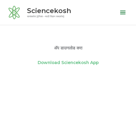
Skip
Mai
Sciencekosh
to
Men
सायंसकोश (इंग्लिश - मराठी विज्ञान शब्दकोश)
content
ॲप डाउनलोड करा
Download Sciencekosh App