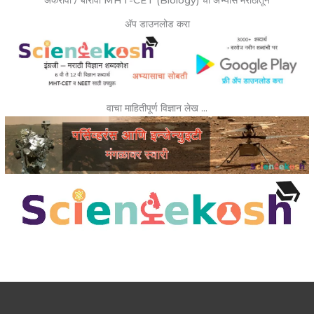
ॲप डाउनलोड करा
वाचा माहितीपूर्ण विज्ञान लेख …