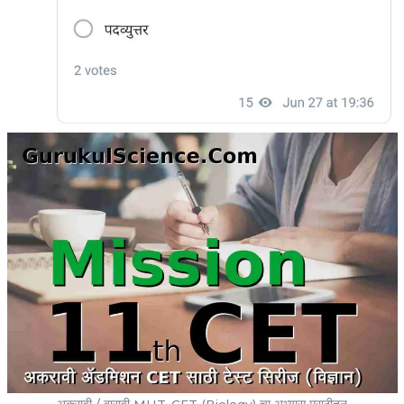
अकरावी / बारावी MHT-CET (Biology) चा अभ्यास मराठीतून