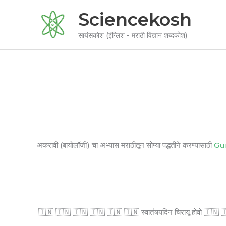
Skip
Sciencekosh
to
content
सायंसकोश (इंग्लिश - मराठी विज्ञान शब्दकोश)
अकरावी (बायोलॉजी) चा अभ्यास मराठीतून सोप्या पद्धतीने करण्यासाठी
Gu
🇮🇳 🇮🇳 🇮🇳 🇮🇳 🇮🇳 🇮🇳 स्वातंत्र्यदिन चिरायू होवो 🇮🇳 🇮