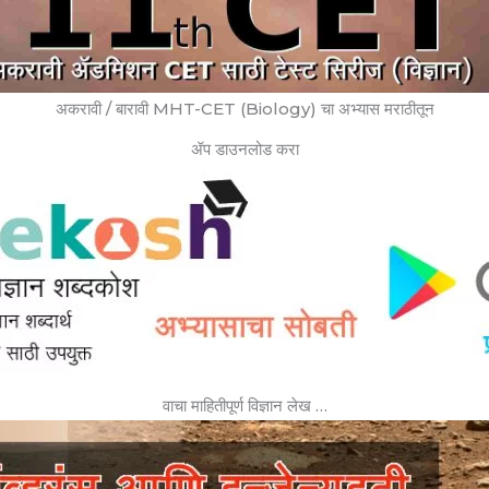
अकरावी / बारावी MHT-CET (Biology) चा अभ्यास मराठीतून
ॲप डाउनलोड करा
वाचा माहितीपूर्ण विज्ञान लेख …