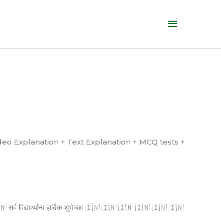
Main
Menu
्ध आहे. (Video Explanation + Text Explanation + MCQ tests +
्व विद्यार्थ्यांना हार्दिक शुभेच्छा 🇮🇳 🇮🇳 🇮🇳 🇮🇳 🇮🇳 🇮🇳