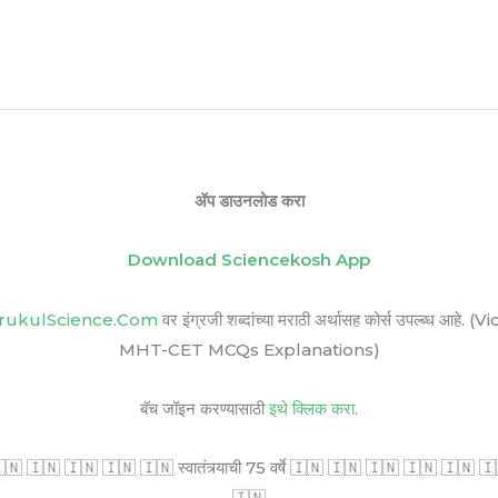
ॲप डाउनलोड करा
Download Sciencekosh App
rukulScience.Com
वर इंग्रजी शब्दांच्या मराठी अर्थासह कोर्स उपल्ब
MHT-CET MCQs Explanations)
बॅच जॉइन करण्यासाठी
इथे क्लिक करा.
🇳 🇮🇳 🇮🇳 🇮🇳 🇮🇳 स्वातंत्र्याची 75 वर्षे 🇮🇳 🇮🇳 🇮🇳 🇮🇳 🇮🇳 🇮🇳 सर
🇮🇳