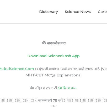
Dictionary
Science News
Care
ॲप डाउनलोड करा
Download Sciencekosh App
rukulScience.Com
वर इंग्रजी शब्दांच्या मराठी अर्थासह कोर्स उपल्ब
MHT-CET MCQs Explanations)
बॅच जॉइन करण्यासाठी
इथे क्लिक करा.
🇳 🇮🇳 🇮🇳 🇮🇳 🇮🇳 स्वातंत्र्याची 75 वर्षे 🇮🇳 🇮🇳 🇮🇳 🇮🇳 🇮🇳 🇮🇳 सर
🇮🇳