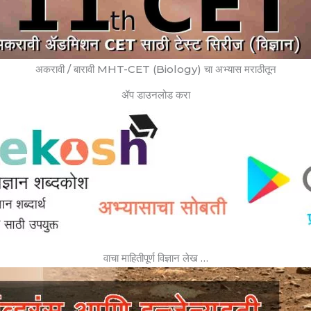
अकरावी / बारावी MHT-CET (Biology) चा अभ्यास मराठीतून
ॲप डाउनलोड करा
वाचा माहितीपूर्ण विज्ञान लेख …