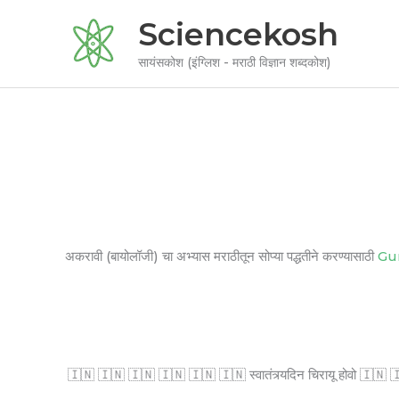
Skip
Sciencekosh
to
content
सायंसकोश (इंग्लिश - मराठी विज्ञान शब्दकोश)
अकरावी (बायोलॉजी) चा अभ्यास मराठीतून सोप्या पद्धतीने करण्यासाठी
Gu
🇮🇳 🇮🇳 🇮🇳 🇮🇳 🇮🇳 🇮🇳 स्वातंत्र्यदिन चिरायू होवो 🇮🇳 🇮