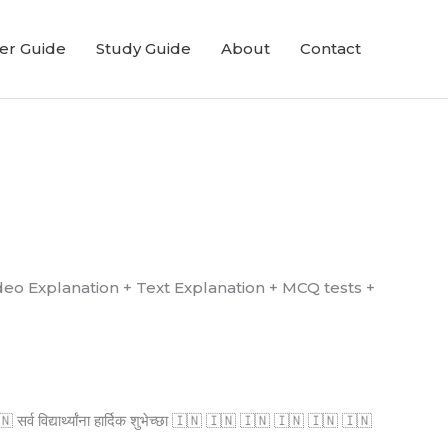
er Guide
Study Guide
About
Contact
्ध आहे. (Video Explanation + Text Explanation + MCQ tests +
्व विद्यार्थ्यांना हार्दिक शुभेच्छा 🇮🇳 🇮🇳 🇮🇳 🇮🇳 🇮🇳 🇮🇳